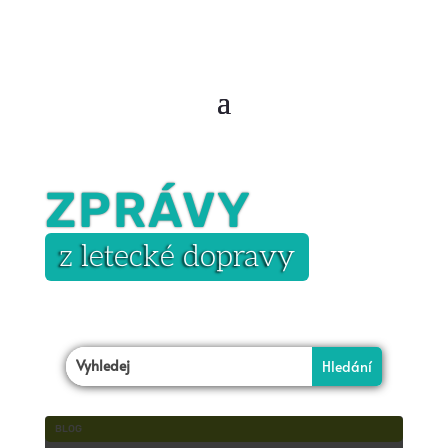
ZPRÁVY
z letecké dopravy
BLOG