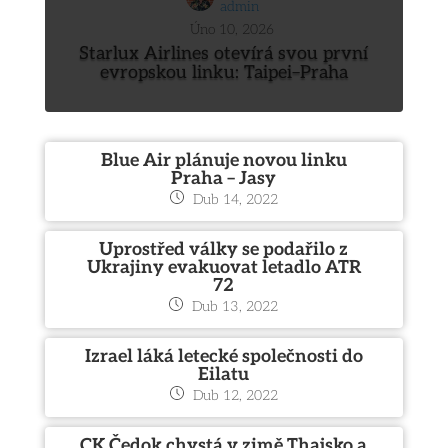
admin
Úno 10, 2026
Starlux Airlines otevírá svou první
evropskou linku: Taipei–Praha
Blue Air plánuje novou linku
Praha – Jasy
Dub 14, 2022
Uprostřed války se podařilo z
Ukrajiny evakuovat letadlo ATR
72
Dub 13, 2022
Izrael láká letecké společnosti do
Eilatu
Dub 12, 2022
CK Čedok chystá v zimě Thajsko a