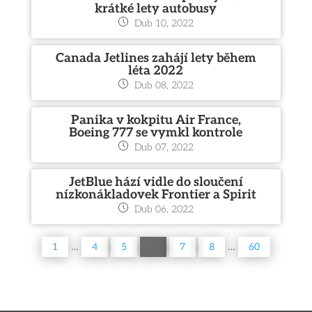
krátké lety autobusy
Dub 10, 2022
Canada Jetlines zahájí lety během
léta 2022
Dub 08, 2022
Panika v kokpitu Air France,
Boeing 777 se vymkl kontrole
Dub 07, 2022
JetBlue hází vidle do sloučení
nízkonákladovek Frontier a Spirit
Dub 06, 2022
…
…
1
4
5
6
7
8
60