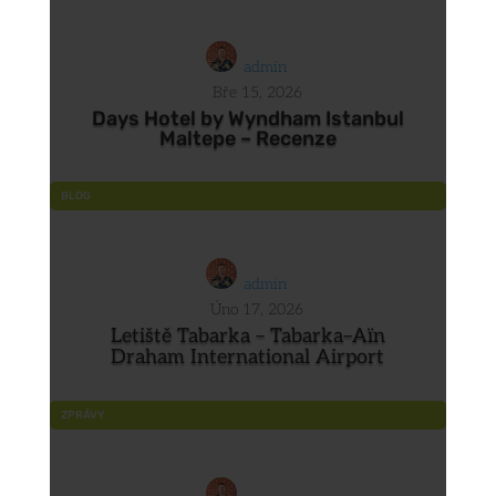
admin
Bře 15, 2026
Days Hotel by Wyndham Istanbul
Maltepe – Recenze
BLOG
admin
Úno 17, 2026
Letiště Tabarka – Tabarka–Aïn
Draham International Airport
ZPRÁVY