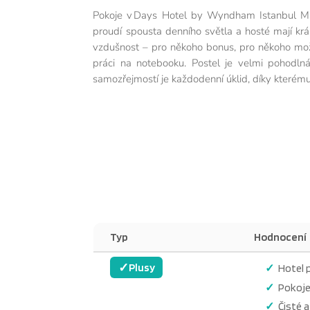
Pokoje v Days Hotel by Wyndham Istanbul Malt
proudí spousta denního světla a hosté mají kr
vzdušnost – pro někoho bonus, pro někoho možn
práci na notebooku. Postel je velmi pohodln
samozřejmostí je každodenní úklid, díky kterém
Typ
Hodnocení
✓
Plusy
Hotel 
Pokoje
Čisté 