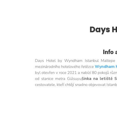
Days H
Info
Days Hotel by Wyndham Istanbul Maltepe je m
mezinárodního hotelového řetězce
Wyndham H
byl otevřen v roce 2021 a nabízí 80 pokojů různ
od stanice metra Gülsuyu(
linka na letiště
cestovatele, kteří chtějí snadno objevovat Istanb