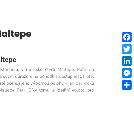
Maltepe
Faceb
ltepe
Twitt
stanbulu, v městské čtvrti Maltepe. Patří do
Linke
má svým důrazem na pohodlí a dostupnost. Hotel
Mess
sté oceňují jeho výbornou polohu – jen pár kroků
altepe Park. Díky tomu je ideální volbou pro
Share