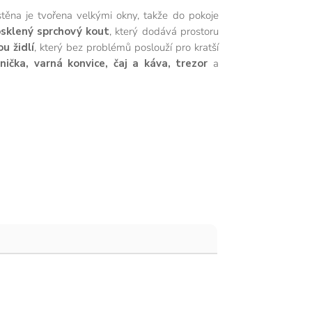
těna je tvořena velkými okny, takže do pokoje
osklený sprchový kout
, který dodává prostoru
u židlí
, který bez problémů poslouží pro kratší
nička, varná konvice, čaj a káva, trezor
a