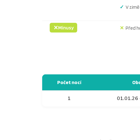
V zimě
✕
Mínusy
Před h
Počet nocí
Ob
1
01.01.26 