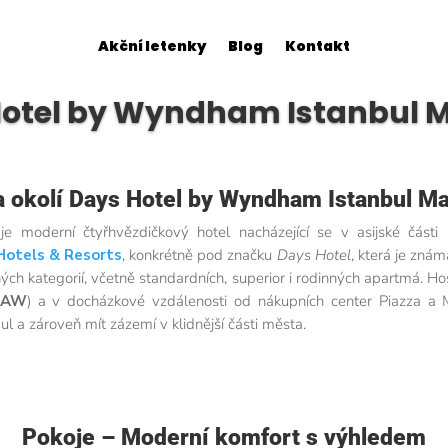
Akční letenky
Blog
Kontakt
otel by Wyndham Istanbul 
 a okolí Days Hotel by Wyndham Istanbul Ma
oderní čtyřhvězdičkový hotel nacházející se v asijské části I
otels & Resorts
, konkrétně pod značku
Days Hotel
, která je zná
ých kategorií, včetně standardních, superior i rodinných apartmá. Ho
 SAW
) a v docházkové vzdálenosti od nákupních center Piazza a M
ul a zároveň mít zázemí v klidnější části města.
Pokoje – Moderní komfort s výhledem