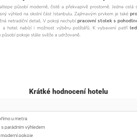
epe působí moderně, čistě a překvapivě prostorně. Jedna celá s
ásný výhled na okolní část Istanbulu. Zajímavým prvkem je také
pr
á netradiční detail. V pokoji nechybí
pracovní stolek s pohodlno
á a hotel nabízí i možnost výběru polštářů. K vybavení patří
led
u působí pokoje stále svěže a udržovaně.
Krátké hodnocení hotelu
přímo u metra
 s parádním výhledem
a moderní pokoje