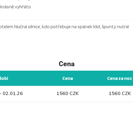
 krásně vyhřáto
otelem hlučná silnice, kdo potřebuje na spánek klid, špunty nutné
Cena
dobí
Cena
Cena za noc
- 02.01.26
1560 CZK
1560 CZK