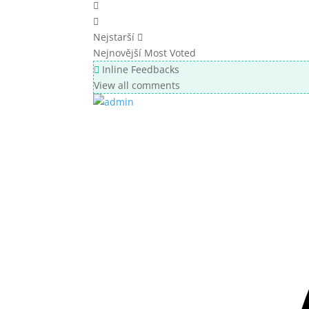
Nejstarší
Nejnovější
Most Voted
Inline Feedbacks
View all comments