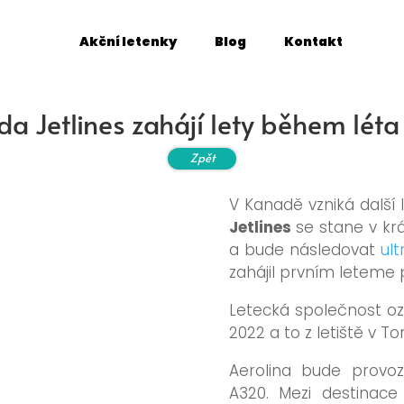
Akční letenky
Blog
Kontakt
a Jetlines zahájí lety během lét
Zpět
V Kanadě vzniká další
Jetlines
se stane v k
a bude následovat
ult
zahájil prvním leteme 
Letecká společnost oz
2022 a to z letiště v To
Aerolina bude provozo
A320. Mezi destinace 