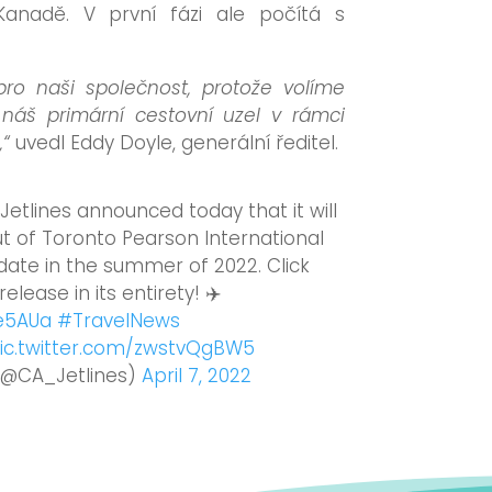
 Kanadě. V první fázi ale počítá s
 pro naši společnost, protože volíme
náš primární cestovní uzel v rámci
,“
uvedl Eddy Doyle, generální ředitel.
etlines announced today that it will
t of Toronto Pearson International
 date in the summer of 2022. Click
release in its entirety! ✈️
e5AUa
#TravelNews
ic.twitter.com/zwstvQgBW5
(@CA_Jetlines)
April 7, 2022