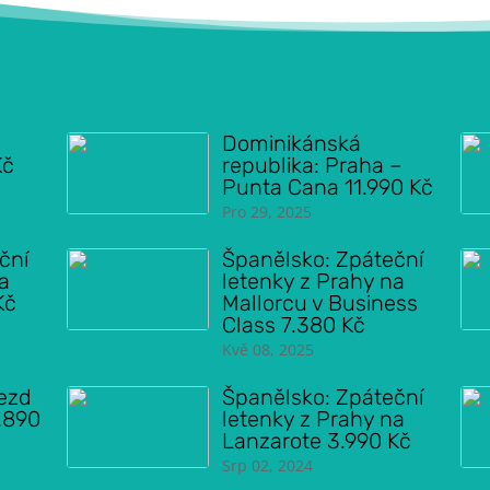
Dominikánská
Kč
republika: Praha –
Punta Cana 11.990 Kč
Pro 29, 2025
ční
Španělsko: Zpáteční
na
letenky z Prahy na
Kč
Mallorcu v Business
Class 7.380 Kč
Kvě 08, 2025
jezd
Španělsko: Zpáteční
6.890
letenky z Prahy na
Lanzarote 3.990 Kč
Srp 02, 2024