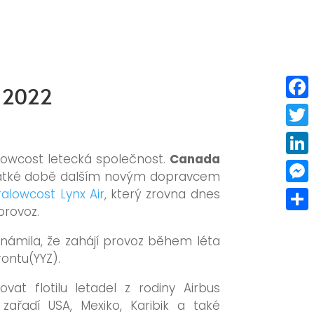
a 2022
Faceb
Twitt
 lowcost letecká společnost.
Canada
Linke
rátké době dalším novým dopravcem
ralowcost Lynx Air
, který zrovna dnes
Mess
provoz.
Share
námila, že zahájí provoz během léta
rontu(YYZ).
vat flotilu letadel z rodiny Airbus
zařadí USA, Mexiko, Karibik a také