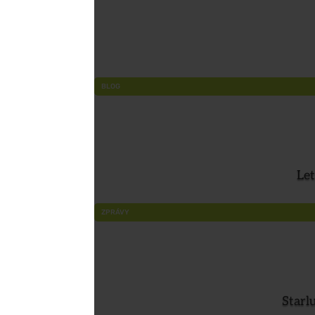
BLOG
Let
ZPRÁVY
Starl