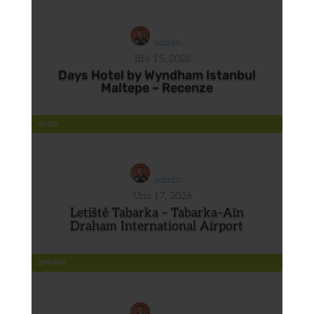
admin
Bře 15, 2026
Days Hotel by Wyndham Istanbul
Maltepe – Recenze
BLOG
admin
Úno 17, 2026
Letiště Tabarka – Tabarka–Aïn
Draham International Airport
ZPRÁVY