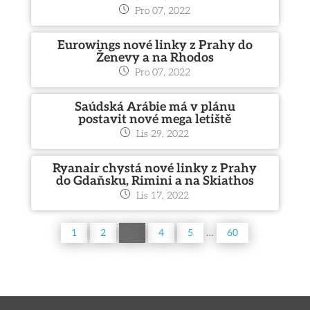
Pro 07, 2022
Eurowings nové linky z Prahy do
Ženevy a na Rhodos
Pro 07, 2022
Saúdská Arábie má v plánu
postavit nové mega letiště
Lis 29, 2022
Ryanair chystá nové linky z Prahy
do Gdaňsku, Rimini a na Skiathos
Lis 17, 2022
…
1
2
3
4
5
60