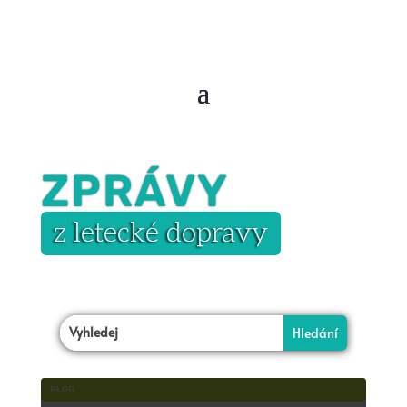
ZPRÁVY
z letecké dopravy
BLOG