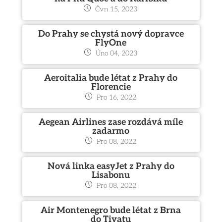
Čvn 15, 2023
Do Prahy se chystá nový dopravce
FlyOne
Úno 04, 2023
Aeroitalia bude létat z Prahy do
Florencie
Pro 16, 2022
Aegean Airlines zase rozdává míle
zadarmo
Pro 08, 2022
Nová linka easyJet z Prahy do
Lisabonu
Pro 08, 2022
Air Montenegro bude létat z Brna
do Tivatu