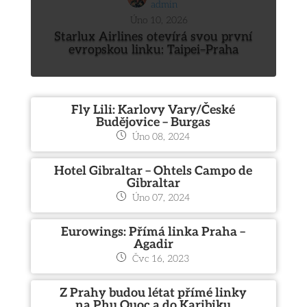
admin
Úno 10, 2026
Starlux Airlines otevírá svou první
evropskou linku: Taipei–Praha
Fly Lili: Karlovy Vary/České
Budějovice – Burgas
Úno 08, 2024
Hotel Gibraltar – Ohtels Campo de
Gibraltar
Úno 07, 2024
Eurowings: Přímá linka Praha –
Agadir
Čvc 16, 2023
Z Prahy budou létat přímé linky
na Phu Quoc a do Karibiku