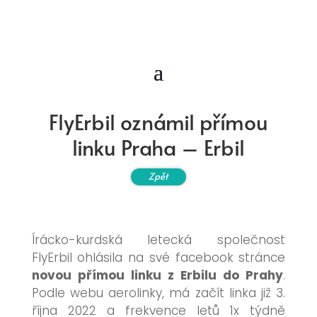
FlyErbil oznámil přímou
linku Praha – Erbil
Zpět
Írácko-kurdská letecká společnost
FlyErbil ohlásila na své facebook stránce
novou přímou linku z Erbilu do Prahy
.
Podle webu aerolinky, má začít linka již 3.
října 2022 a frekvence letů 1x týdně