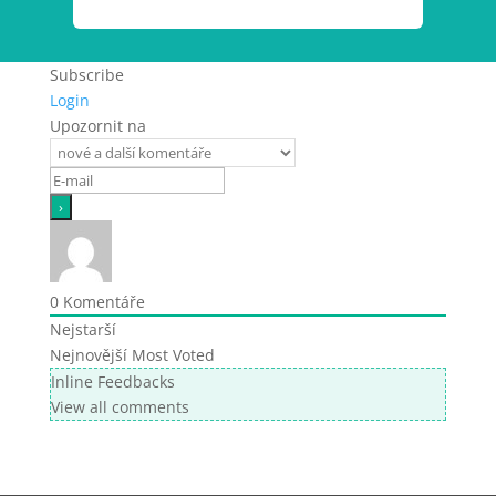
Subscribe
Login
Upozornit na
0
Komentáře
Nejstarší
Nejnovější
Most Voted
Inline Feedbacks
View all comments