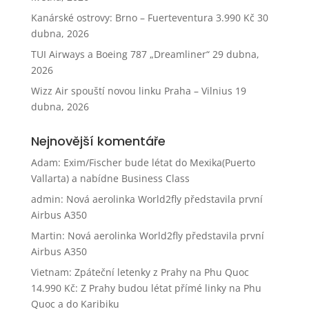
Kanárské ostrovy: Brno – Fuerteventura 3.990 Kč
30
dubna, 2026
TUI Airways a Boeing 787 „Dreamliner“
29 dubna,
2026
Wizz Air spouští novou linku Praha – Vilnius
19
dubna, 2026
Nejnovější komentáře
Adam
:
Exim/Fischer bude létat do Mexika(Puerto
Vallarta) a nabídne Business Class
admin
:
Nová aerolinka World2fly představila první
Airbus A350
Martin
:
Nová aerolinka World2fly představila první
Airbus A350
Vietnam: Zpáteční letenky z Prahy na Phu Quoc
14.990 Kč
:
Z Prahy budou létat přímé linky na Phu
Quoc a do Karibiku