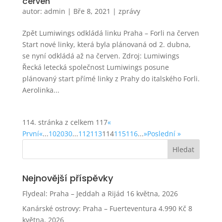
červen
autor:
admin
|
Bře 8, 2021
|
zprávy
Zpět Lumiwings odkládá linku Praha – Forli na červen
Start nové linky, která byla plánovaná od 2. dubna,
se nyní odkládá až na červen. Zdroj: Lumiwings
Řecká letecká společnost Lumiwings posune
plánovaný start přímé linky z Prahy do italského Forli.
Aerolinka...
114. stránka z celkem 117
«
První
«
...
10
20
30
...
112
113
114
115
116
...
»
Poslední »
Nejnovější příspěvky
Flydeal: Praha – Jeddah a Rijád
16 května, 2026
Kanárské ostrovy: Praha – Fuerteventura 4.990 Kč
8
května, 2026