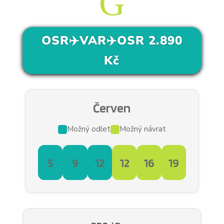
G
OSR✈️VAR✈️OSR 2.890
Kč
Červen
Možný odlet
Možný návrat
5
9
12
12
16
19