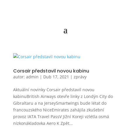
Corsair představil novou kabinu
autor:
admin
|
Dub 17, 2021
|
zprávy
Aktuální novinky Corsair představil novou
kabinuBritish Airways otevře linky z Londýn City do
Gibraltaru a na JerseySmartwings bude létat do
francouzského NiceEmirates zahájila zkušební
provoz IATA Travel PassV Jižní Koreji vzlétla osmá
nízkonákladovka Aero K Zpět...