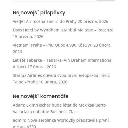
Nejnovější příspěvky
VietJet Air možná zamíří do Prahy
20 března, 2026
Days Hotel by Wyndham Istanbul Maltepe – Recenze
15 března, 2026
Vietnam: Praha – Phu Quoc 4.990 Kč (OW)
23 února,
2026
Letiště Tabarka – Tabarka–Aïn Draham International
Airport
17 února, 2026
Starlux Airlines otevírá svou první evropskou linku:
Taipei–Praha
10 února, 2026
Nejnovější komentáře
Adam
:
Exim/Fischer bude létat do Mexika(Puerto
Vallarta) a nabídne Business Class
admin
:
Nová aerolinka World2fly představila první
Airbus A350