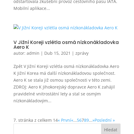
odstartovala zkušební provoz cestovního pasu IATA.
Mobilní aplikace...
V Jižní Koreji vzlétla osmá nízkonákladovka
Aero K
autor:
admin
|
Dub 15, 2021
|
zprávy
Zpět V Jižní Koreji vzlétla osmá nízkonákladovka Aero
K Jižní Korea má další nízkonákladovou společnost.
Aero K se stala již osmou společnosti v této zemi.
ZDROJ: Aero K Jihokorejský dopravce Aero K zahájil
pravidelné vnitrostátní lety a stal se osmým
nízkonákladovým...
7. stránka z celkem 14
« První
«
...
5
6
7
8
9
...
»
Poslední »