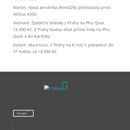
Martin
:
Nová aerolinka World2fly představila první
Airbus A350
Vietnam: Zpáteční letenky z Prahy na Phu Quoc
14.990 Kč
:
Z Prahy budou létat přímé linky na Phu
Quoc a do Karibiku
Vadym
:
Mauricius: Z Prahy na 8 nocí s polopenzí do
3* hotelu za 18.990 Kč

Kontakt