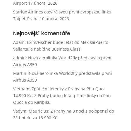
Airport
17 února, 2026
Starlux Airlines otevírá svou první evropskou linku:
Taipei–Praha
10 února, 2026
Nejnovější komentáře
Adam
:
Exim/Fischer bude létat do Mexika(Puerto
Vallarta) a nabídne Business Class
admin
:
Nová aerolinka World2fly představila první
Airbus A350
Martin
:
Nová aerolinka World2fly představila první
Airbus A350
Vietnam: Zpáteční letenky z Prahy na Phu Quoc
14.990 Kč
:
Z Prahy budou létat přímé linky na Phu
Quoc a do Karibiku
Vadym
:
Mauricius: Z Prahy na 8 nocí s polopenzí do
3* hotelu za 18.990 Kč