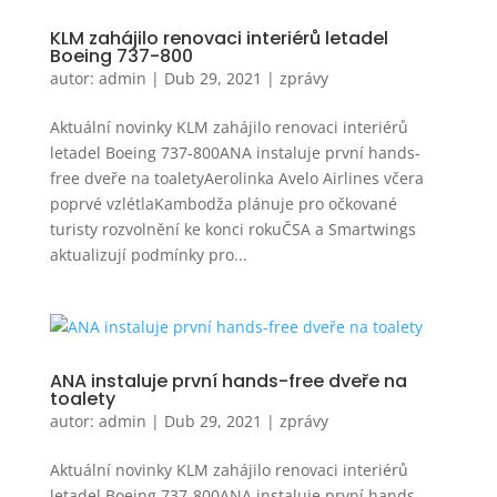
KLM zahájilo renovaci interiérů letadel
Boeing 737-800
autor:
admin
|
Dub 29, 2021
|
zprávy
Aktuální novinky KLM zahájilo renovaci interiérů
letadel Boeing 737-800ANA instaluje první hands-
free dveře na toaletyAerolinka Avelo Airlines včera
poprvé vzlétlaKambodža plánuje pro očkované
turisty rozvolnění ke konci rokuČSA a Smartwings
aktualizují podmínky pro...
ANA instaluje první hands-free dveře na
toalety
autor:
admin
|
Dub 29, 2021
|
zprávy
Aktuální novinky KLM zahájilo renovaci interiérů
letadel Boeing 737-800ANA instaluje první hands-