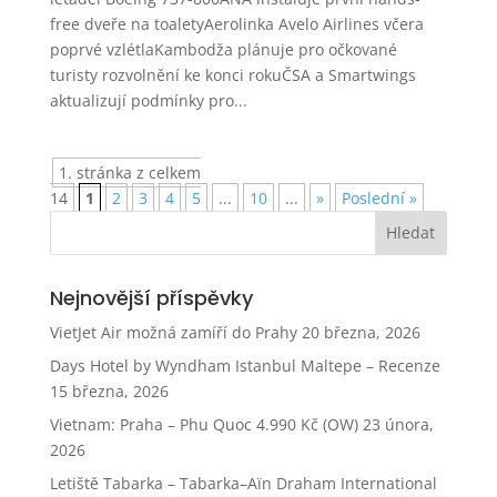
free dveře na toaletyAerolinka Avelo Airlines včera
poprvé vzlétlaKambodža plánuje pro očkované
turisty rozvolnění ke konci rokuČSA a Smartwings
aktualizují podmínky pro...
1. stránka z celkem
14
1
2
3
4
5
...
10
...
»
Poslední »
Nejnovější příspěvky
VietJet Air možná zamíří do Prahy
20 března, 2026
Days Hotel by Wyndham Istanbul Maltepe – Recenze
15 března, 2026
Vietnam: Praha – Phu Quoc 4.990 Kč (OW)
23 února,
2026
Letiště Tabarka – Tabarka–Aïn Draham International