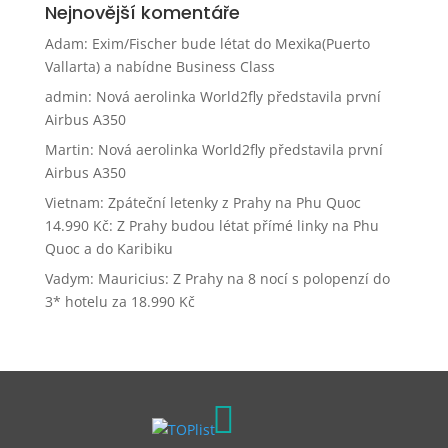
Nejnovější komentáře
Adam
:
Exim/Fischer bude létat do Mexika(Puerto
Vallarta) a nabídne Business Class
admin
:
Nová aerolinka World2fly představila první
Airbus A350
Martin
:
Nová aerolinka World2fly představila první
Airbus A350
Vietnam: Zpáteční letenky z Prahy na Phu Quoc
14.990 Kč
:
Z Prahy budou létat přímé linky na Phu
Quoc a do Karibiku
Vadym
:
Mauricius: Z Prahy na 8 nocí s polopenzí do
3* hotelu za 18.990 Kč
