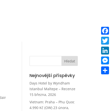
Faceb
Twitt
Linke
Mess
Nejnovější příspěvky
Share
Days Hotel by Wyndham
Istanbul Maltepe – Recenze
15 března, 2026
dair
Vietnam: Praha – Phu Quoc
4.990 Kč (OW)
23 února,