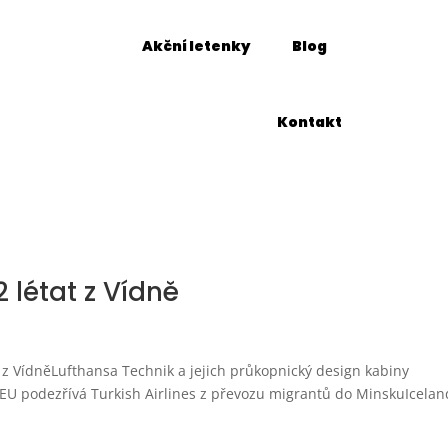
Akční letenky
Blog
Kontakt
 létat z Vídně
t z VídněLufthansa Technik a jejich průkopnický design kabiny
vaEU podezřívá Turkish Airlines z převozu migrantů do MinskuIcelan
.