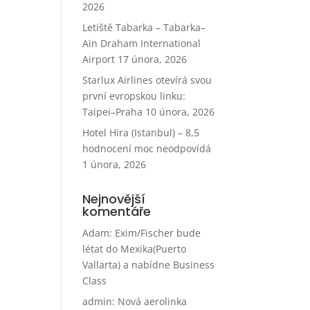
2026
Letiště Tabarka – Tabarka–
Aïn Draham International
Airport
17 února, 2026
Starlux Airlines otevírá svou
první evropskou linku:
Taipei–Praha
10 února, 2026
Hotel Hira (Istanbul) – 8,5
hodnocení moc neodpovídá
1 února, 2026
Nejnovější
komentáře
Adam
:
Exim/Fischer bude
létat do Mexika(Puerto
Vallarta) a nabídne Business
Class
admin
:
Nová aerolinka