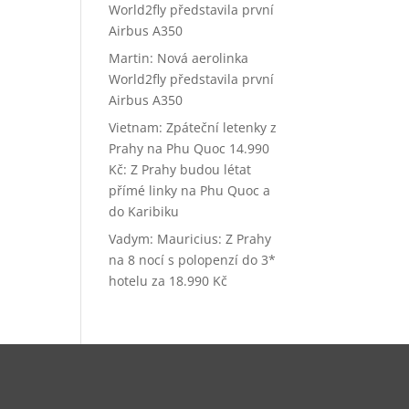
World2fly představila první
Airbus A350
Martin
:
Nová aerolinka
World2fly představila první
Airbus A350
Vietnam: Zpáteční letenky z
Prahy na Phu Quoc 14.990
Kč
:
Z Prahy budou létat
přímé linky na Phu Quoc a
do Karibiku
Vadym
:
Mauricius: Z Prahy
na 8 nocí s polopenzí do 3*
hotelu za 18.990 Kč