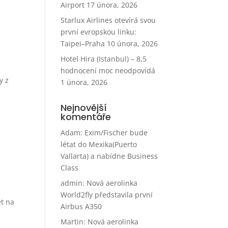
Airport
17 února, 2026
Starlux Airlines otevírá svou
první evropskou linku:
Taipei–Praha
10 února, 2026
Hotel Hira (Istanbul) – 8,5
hodnocení moc neodpovídá
y z
1 února, 2026
Nejnovější
komentáře
Adam
:
Exim/Fischer bude
létat do Mexika(Puerto
Vallarta) a nabídne Business
Class
admin
:
Nová aerolinka
World2fly představila první
et na
Airbus A350
Martin
:
Nová aerolinka