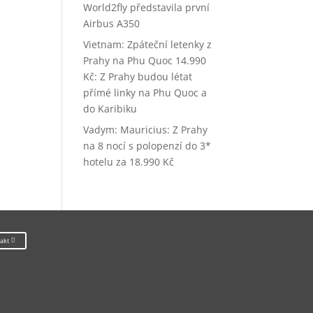
World2fly představila první
Airbus A350
Vietnam: Zpáteční letenky z
Prahy na Phu Quoc 14.990
Kč
:
Z Prahy budou létat
přímé linky na Phu Quoc a
do Karibiku
Vadym
:
Mauricius: Z Prahy
na 8 nocí s polopenzí do 3*
hotelu za 18.990 Kč
akt