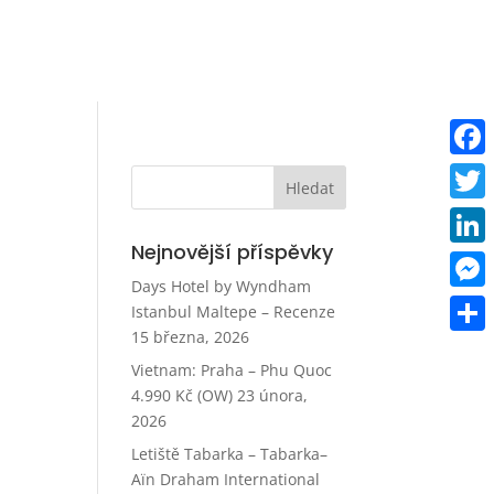
Faceb
Twitt
Nejnovější příspěvky
Linke
Days Hotel by Wyndham
Mess
Istanbul Maltepe – Recenze
15 března, 2026
Share
Vietnam: Praha – Phu Quoc
4.990 Kč (OW)
23 února,
2026
Letiště Tabarka – Tabarka–
Aïn Draham International