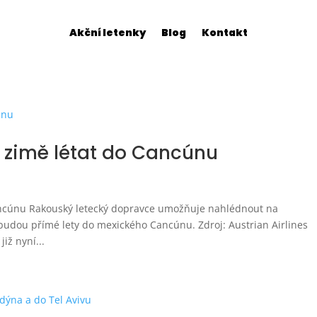
Akční letenky
Blog
Kontakt
v zimě létat do Cancúnu
Cancúnu Rakouský letecký dopravce umožňuje nahlédnout na
 budou přímé lety do mexického Cancúnu. Zdroj: Austrian Airlines
iž nyní...