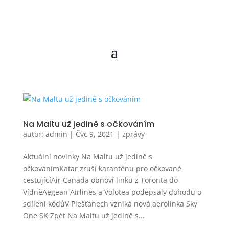
Na Maltu už jedině s očkováním
autor:
admin
|
Čvc 9, 2021
|
zprávy
Aktuální novinky Na Maltu už jedině s
očkovánímKatar zruší karanténu pro očkované
cestujícíAir Canada obnoví linku z Toronta do
VídněAegean Airlines a Volotea podepsaly dohodu o
sdílení kódůV Piešťanech vzniká nová aerolinka Sky
One SK Zpět Na Maltu už jedině s...