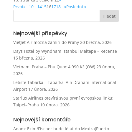
První
«
...
10
...
14
15
16
17
18
...
»
Poslední »
Nejnovější příspěvky
VietJet Air možná zamíří do Prahy
20 března, 2026
Days Hotel by Wyndham Istanbul Maltepe – Recenze
15 března, 2026
Vietnam: Praha – Phu Quoc 4.990 Kč (OW)
23 února,
2026
Letiště Tabarka – Tabarka–Aïn Draham International
Airport
17 února, 2026
Starlux Airlines otevírá svou první evropskou linku:
Taipei–Praha
10 února, 2026
Nejnovější komentáře
Adam
:
Exim/Fischer bude létat do Mexika(Puerto