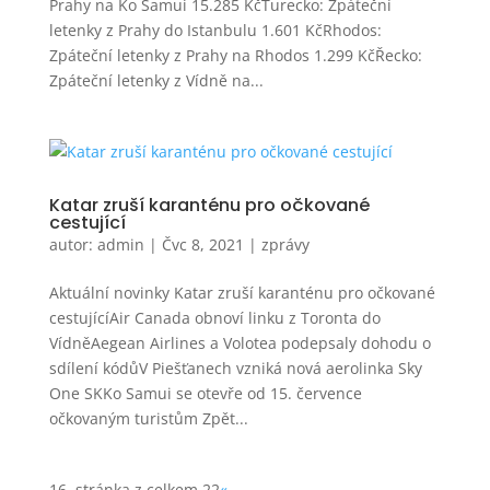
Prahy na Ko Samui 15.285 KčTurecko: Zpáteční
letenky z Prahy do Istanbulu 1.601 KčRhodos:
Zpáteční letenky z Prahy na Rhodos 1.299 KčŘecko:
Zpáteční letenky z Vídně na...
Katar zruší karanténu pro očkované
cestující
autor:
admin
|
Čvc 8, 2021
|
zprávy
Aktuální novinky Katar zruší karanténu pro očkované
cestujícíAir Canada obnoví linku z Toronta do
VídněAegean Airlines a Volotea podepsaly dohodu o
sdílení kódůV Piešťanech vzniká nová aerolinka Sky
One SKKo Samui se otevře od 15. července
očkovaným turistům Zpět...
16. stránka z celkem 22
«