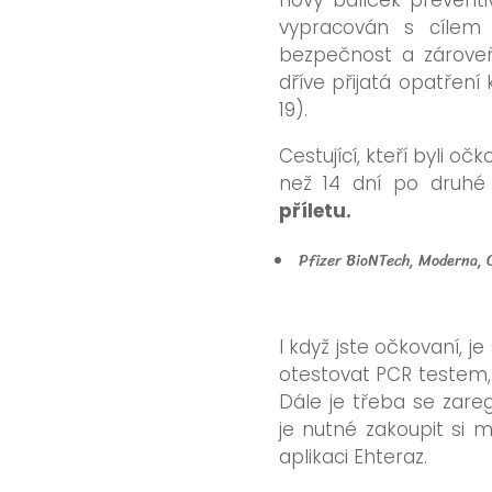
nový balíček preventi
vypracován s cílem u
bezpečnost a zároveň
dříve přijatá opatření
19).
Cestující, kteří byli o
než 14 dní po druhé
příletu.
Pfizer BioNTech, Moderna, 
I když jste očkovaní, 
otestovat PCR testem, 
Dále je třeba se zareg
je nutné zakoupit si m
aplikaci
Ehteraz.