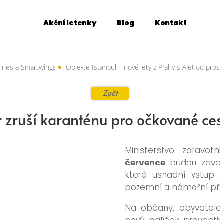
Akční letenky
Blog
Kontakt
s a Smartwings
Objevte Istanbul – nové lety z Prahy s AJet od prosince
Zpět
 zruší karanténu pro očkované ces
Ministerstvo zdravo
července
budou zave
které usnadní vstup 
pozemní a námořní pří
Na občany, obyvatel