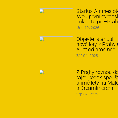
Starlux Airlines ot
svou první evrop
linku: Taipei–Pra
Úno 10, 2026
Objevte Istanbul 
nové lety z Prahy 
AJet od prosince
Zář 04, 2025
Z Prahy rovnou d
ráje: Čedok spoušt
přímé lety na Mal
s Dreamlinerem
Srp 02, 2025