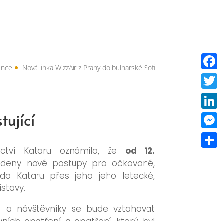
Nová linka WizzAir z Prahy do bulharské Sofie – dostupné letenky od ř
Faceb
Twitt
tující
Linke
Mess
tnictví Kataru oznámilo, že
od 12.
Share
deny nové postupy pro očkované,
do Kataru přes jeho jeho letecké,
stavy.
e a návštěvníky se bude vztahovat