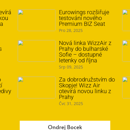
evírá
Eurowings rozšiřuje
skou
testování nového
ha
Premium BIZ Seat
Pro 28, 2025
–
Nová linka WizzAir z
s
Prahy do bulharské
Sofie – dostupné
letenky od října
Srp 09, 2025
o
Za dobrodružstvím do
í
Skopje! Wizz Air
edivy
otevírá novou linku z
Prahy
Čvc 31, 2025
Ondrej Bocek