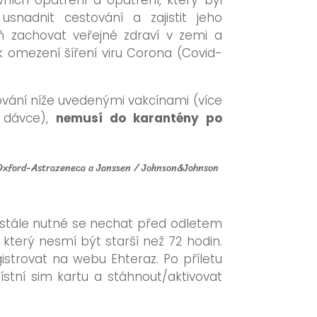
vních opatření a opatření, který byl
snadnit cestování a zajistit jeho
 zachovat veřejné zdraví v zemi a
 k omezení šíření viru Corona (Covid-
čkování níže uvedenými vakcínami (více
 dávce),
nemusí do karantény po
Oxford-Astrazeneca a Janssen / Johnson&Johnson
je stále nutné se nechat před odletem
který nesmí být starší než 72 hodin.
istrovat na webu Ehteraz. Po příletu
ístní sim kartu a stáhnout/aktivovat