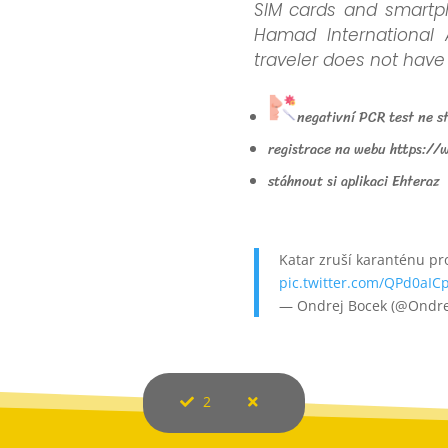
SIM cards and smartph
Hamad International 
traveler does not have 
negativní PCR test ne st
registrace na webu https://
stáhnout si aplikaci Ehteraz
Katar zruší karanténu pro
pic.twitter.com/QPd0aIC
— Ondrej Bocek (@Ondre
2