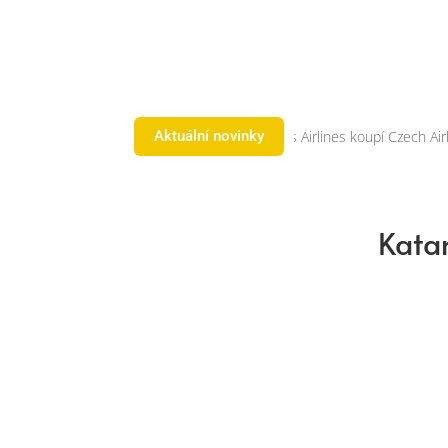
tování nového Premium BIZ Seat
Pegasus Airlines koupí Czech Airline
Aktuální novinky
Katar