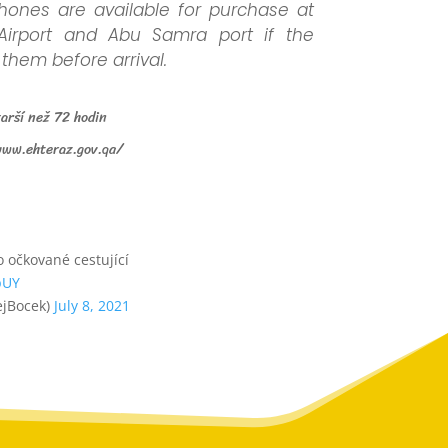
ones are available for purchase at
Airport and Abu Samra port if the
them before arrival.
arší než 72 hodin
www.ehteraz.gov.qa/
 očkované cestující
pUY
jBocek)
July 8, 2021