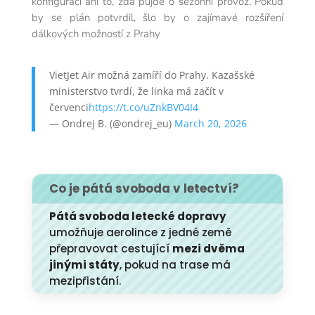
konfiguraci ani to, zda půjde o sezónní provoz.
Pokud
by se plán potvrdil, šlo by o zajímavé rozšíření
dálkových možností z Prahy
VietJet Air možná zamíří do Prahy. Kazašské
ministerstvo tvrdí, že linka má začít v
červenci
https://t.co/uZnkBV04I4
— Ondrej B. (@ondrej_eu)
March 20, 2026
Co je pátá svoboda v letectví?
Pátá svoboda letecké dopravy
umožňuje aerolince z jedné země
přepravovat cestující
mezi dvěma
jinými státy
, pokud na trase má
mezipřistání.