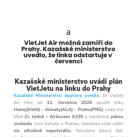
VietJet Air možná zamíří do
Prahy. Kazašské ministerstvo
uvedlo, že linka odstartuje v
červenci
Kazašské ministerstvo uvádí plán
VietJetu na linku do Prahy
Kazašské Ministerstvo dopravy uvedlo
, že VietJet
Air chce od
11. července 2026
spustit linku
Hanoj(HAN) – Almaty(ALA) – Praha(PRG)
. Linka má
létat
2× týdně
s
Airbusem A330
a nabídnout
pátou
svobodu
mezi Almaty a Prahou.
Aerolinka však zatím
nic oficiálně nepotvrdila
. Neznáme letový řád,