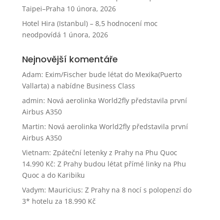
Taipei–Praha
10 února, 2026
Hotel Hira (Istanbul) – 8,5 hodnocení moc
neodpovídá
1 února, 2026
Nejnovější komentáře
Adam
:
Exim/Fischer bude létat do Mexika(Puerto
Vallarta) a nabídne Business Class
admin
:
Nová aerolinka World2fly představila první
Airbus A350
Martin
:
Nová aerolinka World2fly představila první
Airbus A350
Vietnam: Zpáteční letenky z Prahy na Phu Quoc
14.990 Kč
:
Z Prahy budou létat přímé linky na Phu
Quoc a do Karibiku
Vadym
:
Mauricius: Z Prahy na 8 nocí s polopenzí do
3* hotelu za 18.990 Kč