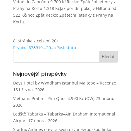
Vídně do Cancúnu 9.700 KčŘecko: Zpáteční letenky z
Prahy na Korfu 1.318 KčJak pořídit pokoj v Hiltonu od
522 Kč/noc Zpět Řecko: Zpáteční letenky z Prahy na
Korfu...
8. stránka z celkem 20
«
První
«
...
6
7
8
9
10
...
20
...
»
Poslední »
Nejnovější příspěvky
Days Hotel by Wyndham Istanbul Maltepe – Recenze
15 března, 2026
Vietnam: Praha – Phu Quoc 4.990 Kč (OW)
23 února,
2026
Letiště Tabarka – Tabarka–Aïn Draham International
Airport
17 února, 2026
Starlux Airlines otevírá svou první evropskou linku: