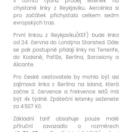
v tomto týdnu prodej letenek na
chystané linky z Reykjavíku. Aerolinka si
pro začátek přichystala celkem sedm
evropských tras.
První linkou z Reykjavíku(KEF) bude linka
od 24. června do Londýna Stansted. Dále
se pak postupně přidají linky na Tenerife,
do Kodaně, Paříže, Berlína, Barcelony a
Alicante.
Pro české cestovatele by mohla být asi
zajímavá linka z Berlína na Island, která
začne 2. července a frekvence letů má
být 4x týdně. Zpáteční letenky seženete
za 4.507 Kč.
Základní tarif obsahuje pouze malé
příruční zavazadlo o rozměrech