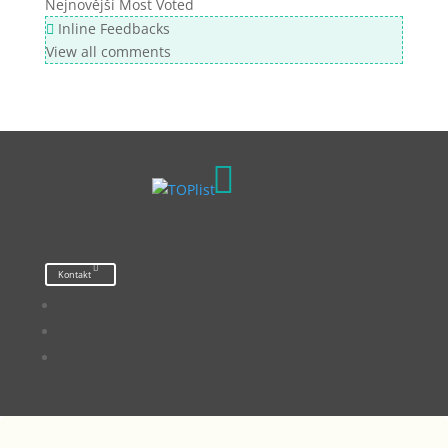
Nejnovější
Most Voted
Inline Feedbacks
View all comments

Kontakt