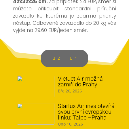
42x32x25 cm.
Za příplatek 24 EUR/směr si
můžete přikoupit standardní příruční
zavazdlo ke kterému je zdarma priority
nástup. Odbavené zavazadlo do 20 kg vás
vyjde na 29.60 EUR/jeden směr.
2
1
VietJet Air možná
zamíří do Prahy
Bře 20, 2026
Starlux Airlines otevírá
svou první evropskou
linku: Taipei–Praha
Úno 10, 2026