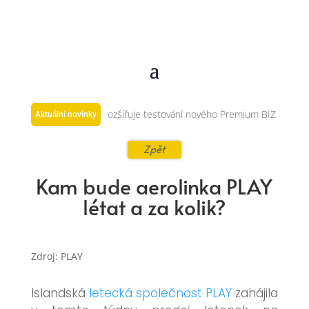
pei–Praha
Eurowings rozšiřuje testování nového Premium BIZ Seat
P
Aktuální novinky
Zpět
Kam bude aerolinka PLAY
létat a za kolik?
Zdroj: PLAY
Islandská
letecká společnost PLAY
zahájila