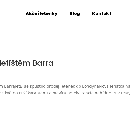
Akční letenky
Blog
Kontakt
etištěm Barra
ěm BarraJetBlue spustilo prodej letenek do LondýnaNová lehátka na
9. května ruší karanténu a otevírá hotelyFrancie nabídne PCR testy