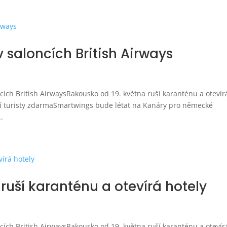
 saloncích British Airways
cích British AirwaysRakousko od 19. května ruší karanténu a otevír
ící turisty zdarmaSmartwings bude létat na Kanáry pro německé
.
ruší karanténu a otevírá hotely
cích British AirwaysRakousko od 19. května ruší karanténu a otevír