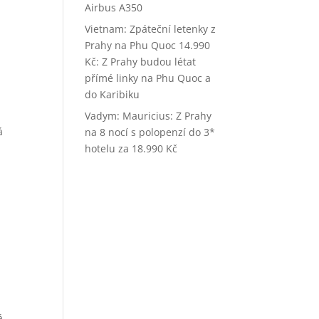
Airbus A350
Vietnam: Zpáteční letenky z
Prahy na Phu Quoc 14.990
Kč
:
Z Prahy budou létat
přímé linky na Phu Quoc a
do Karibiku
Vadym
:
Mauricius: Z Prahy
á
na 8 nocí s polopenzí do 3*
hotelu za 18.990 Kč
á