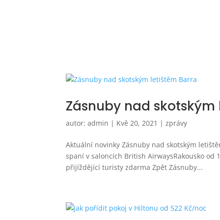
Zásnuby nad skotským l
autor:
admin
|
Kvě 20, 2021
|
zprávy
Aktuální novinky Zásnuby nad skotským letišt
spaní v saloncích British AirwaysRakousko od 1
přijíždějící turisty zdarma Zpět Zásnuby...