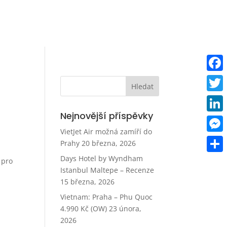
Faceb
Twitt
Nejnovější příspěvky
Linke
VietJet Air možná zamíří do
Mess
Prahy
20 března, 2026
Days Hotel by Wyndham
Share
 pro
Istanbul Maltepe – Recenze
15 března, 2026
Vietnam: Praha – Phu Quoc
4.990 Kč (OW)
23 února,
2026