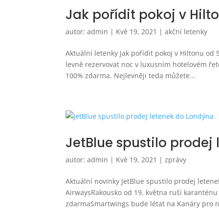
Jak pořídit pokoj v Hil
autor:
admin
|
Kvě 19, 2021
|
akční letenky
Aktuální letenky Jak pořídit pokoj v Hiltonu od
levně rezervovat noc v luxusním hotelovém řet
100% zdarma. Nejlevněji teda můžete...
JetBlue spustilo prodej
autor:
admin
|
Kvě 19, 2021
|
zprávy
Aktuální novinky JetBlue spustilo prodej leten
AirwaysRakousko od 19. května ruší karanténu a
zdarmaSmartwings bude létat na Kanáry pro n