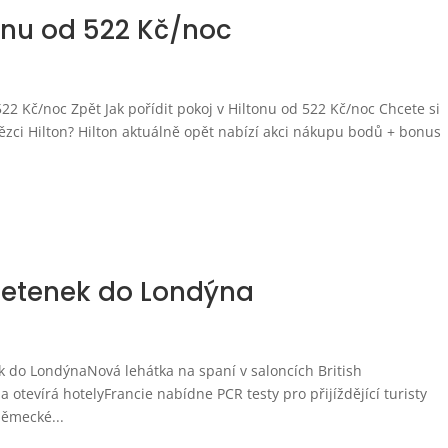
tonu od 522 Kč/noc
 522 Kč/noc Zpět Jak pořídit pokoj v Hiltonu od 522 Kč/noc Chcete si
ězci Hilton? Hilton aktuálně opět nabízí akci nákupu bodů + bonus
 letenek do Londýna
ek do LondýnaNová lehátka na spaní v saloncích British
 otevírá hotelyFrancie nabídne PCR testy pro přijíždějící turisty
ěmecké...