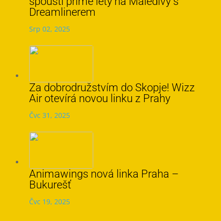
spouští přímé lety na Maledivy s
Dreamlinerem
Srp 02, 2025
Za dobrodružstvím do Skopje! Wizz
Air otevírá novou linku z Prahy
Čvc 31, 2025
Animawings nová linka Praha –
Bukurešť
Čvc 19, 2025