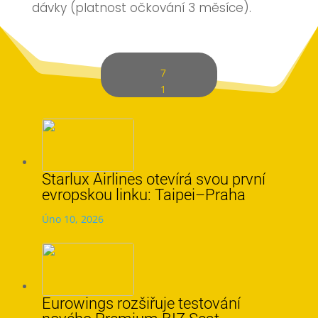
dávky (platnost očkování 3 měsíce).
7
1
Starlux Airlines otevírá svou první
evropskou linku: Taipei–Praha
Úno 10, 2026
Eurowings rozšiřuje testování