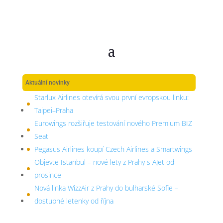
Aktuální novinky
Starlux Airlines otevírá svou první evropskou linku:
Taipei–Praha
Eurowings rozšiřuje testování nového Premium BIZ
Seat
Pegasus Airlines koupí Czech Airlines a Smartwings
Objevte Istanbul – nové lety z Prahy s AJet od
prosince
Nová linka WizzAir z Prahy do bulharské Sofie –
dostupné letenky od října