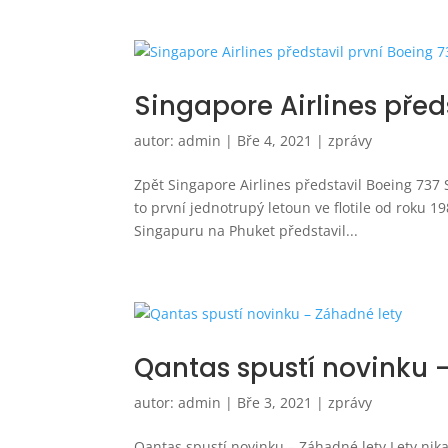
Singapore Airlines před
autor:
admin
|
Bře 4, 2021
|
zprávy
Zpět Singapore Airlines představil Boeing 737 S
to první jednotrupý letoun ve flotile od roku 1
Singapuru na Phuket představil...
Qantas spustí novinku 
autor:
admin
|
Bře 3, 2021
|
zprávy
Qantas spustí novinku – Záhadné lety Lety nik