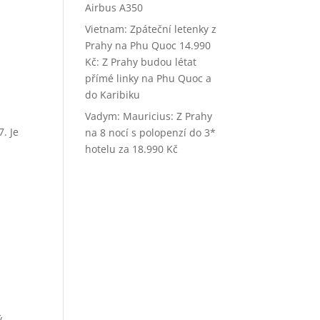
Airbus A350
Vietnam: Zpáteční letenky z
Prahy na Phu Quoc 14.990
Kč
:
Z Prahy budou létat
přímé linky na Phu Quoc a
do Karibiku
Vadym
:
Mauricius: Z Prahy
. Je
na 8 nocí s polopenzí do 3*
e
hotelu za 18.990 Kč
ý