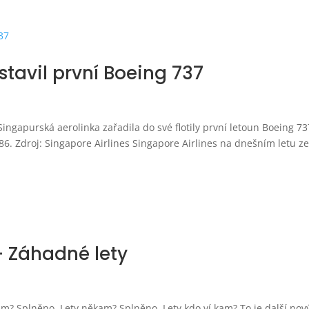
stavil první Boeing 737
ingapurská aerolinka zařadila do své flotily první letoun Boeing 737
986. Zdroj: Singapore Airlines Singapore Airlines na dnešním letu z
– Záhadné lety
am? Splněno. Lety někam? Splněno. Lety kdo ví kam? To je další nov