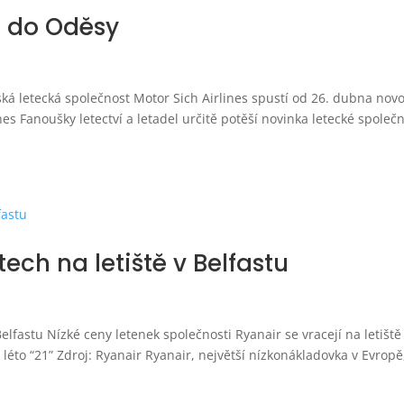
a do Oděsy
ká letecká společnost Motor Sich Airlines spustí od 26. dubna nov
nes Fanoušky letectví a letadel určitě potěší novinka letecké společ
tech na letiště v Belfastu
Belfastu Nízké ceny letenek společnosti Ryanair se vracejí na letiště
léto “21” Zdroj: Ryanair Ryanair, největší nízkonákladovka v Evropě