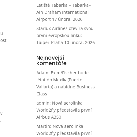
Letiště Tabarka – Tabarka–
Aïn Draham International
Airport
17 února, 2026
Starlux Airlines otevírá svou
ou
první evropskou linku:
nost
Taipei–Praha
10 února, 2026
Nejnovější
komentáře
Adam
:
Exim/Fischer bude
létat do Mexika(Puerto
Vallarta) a nabídne Business
Class
admin
:
Nová aerolinka
World2fly představila první
 v
Airbus A350
,
Martin
:
Nová aerolinka
World2fly představila první