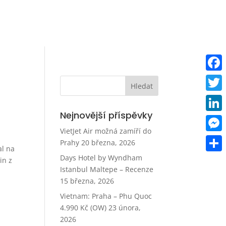
Faceb
Twitt
Nejnovější příspěvky
Linke
VietJet Air možná zamíří do
Mess
Prahy
20 března, 2026
al na
Days Hotel by Wyndham
Share
in z
Istanbul Maltepe – Recenze
15 března, 2026
Vietnam: Praha – Phu Quoc
4.990 Kč (OW)
23 února,
2026