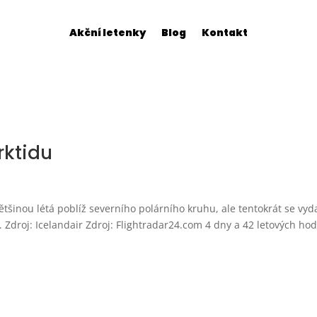
Akční letenky
Blog
Kontakt
rktidu
většinou létá poblíž severního polárního kruhu, ale tentokrát se vyd
h. Zdroj: Icelandair Zdroj: Flightradar24.com 4 dny a 42 letových hod