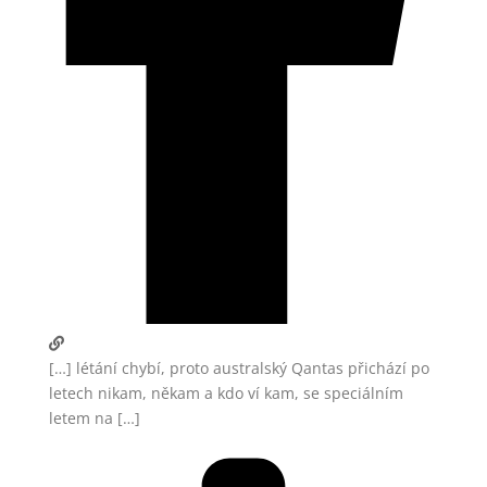
[…] létání chybí, proto australský Qantas přichází po
letech nikam, někam a kdo ví kam, se speciálním
letem na […]