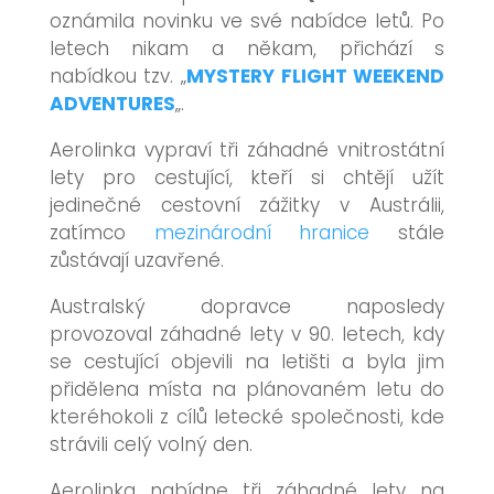
oznámila novinku ve své nabídce letů. Po
letech nikam a někam, přichází s
nabídkou tzv. „
MYSTERY FLIGHT WEEKEND
ADVENTURES
„.
Aerolinka vypraví tři záhadné vnitrostátní
lety pro cestující, kteří si chtějí užít
jedinečné cestovní zážitky v Austrálii,
zatímco
mezinárodní hranice
stále
zůstávají uzavřené.
Australský dopravce naposledy
provozoval záhadné lety v 90. letech, kdy
se cestující objevili na letišti a byla jim
přidělena místa na plánovaném letu do
kteréhokoli z cílů letecké společnosti, kde
strávili celý volný den.
Aerolinka nabídne tři záhadné lety na