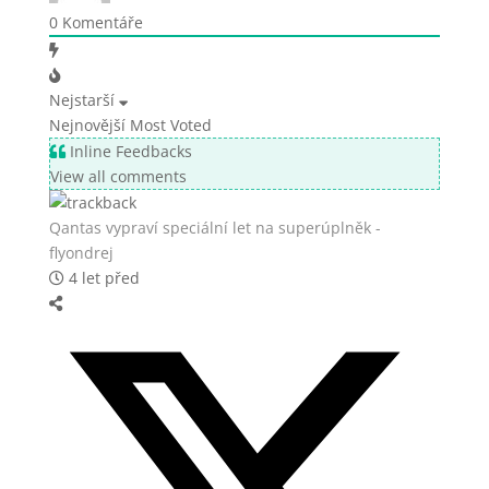
0
Komentáře
Nejstarší
Nejnovější
Most Voted
Inline Feedbacks
View all comments
Qantas vypraví speciální let na superúplněk -
flyondrej
4 let před