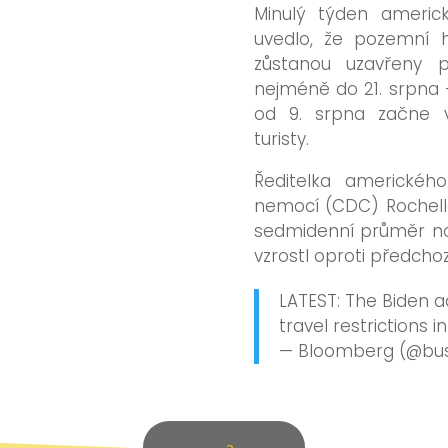
Minulý týden americk
uvedlo, že pozemní 
zůstanou uzavřeny p
nejméně do 21. srpna –
od 9. srpna začne 
turisty.
Ředitelka americkéh
nemocí (CDC) Rochelle
sedmidenní průměr no
vzrostl oproti předcho
LATEST: The Biden a
travel restrictions 
— Bloomberg (@bu