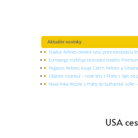
Aktuální novinky
Starlux Airlines otevírá svou první evropskou li
Eurowings rozšiřuje testování nového Premiu
Pegasus Airlines koupí Czech Airlines a Smart
Objevte Istanbul – nové lety z Prahy s AJet od
Nová linka WizzAir z Prahy do bulharské Sofie 
USA ces