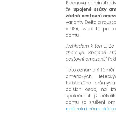
Bidenova administrati
že
Spojené státy am
žádná cestovní omez
varianty Delta a rous
v USA, uvedl to pro a
domu.
„Vzhledem k tomu, že 
zhoršuje, Spojené stá
cestovní omezení,“
řekl
Toto oznámení téměř ji
amerických leteck
turistického průmysl
dalších osob, na kt
společnosti již několi
domu za zrušení ome
naléhala i německá ka