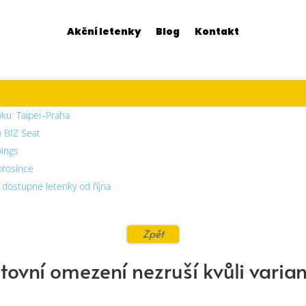
Akční letenky
Blog
Kontakt
nku: Taipei–Praha
m BIZ Seat
wings
 prosince
– dostupné letenky od října
Zpět
tovní omezení nezruší kvůli varian