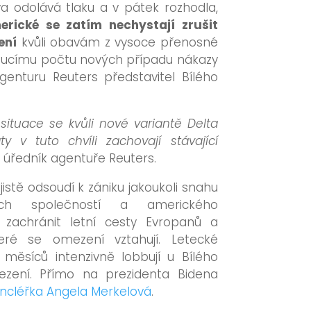
va odolává tlaku a v pátek rozhodla,
erické se zatím nechystají zrušit
ení
kvůli obavám z vysoce přenosné
toucímu počtu nových případu nákazy
genturu Reuters představitel Bílého
situace se kvůli nové variantě Delta
ty v tuto chvíli zachovají stávající
 úředník agentuře Reuters.
stě odsoudí k zániku jakoukoli snahu
ých společností a amerického
u zachránit letní cesty Evropanů a
eré se omezení vztahují. Letecké
k měsíců intenzivně lobbují u Bílého
zení. Přímo na prezidenta Bidena
ncléřka Angela Merkelová
.