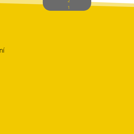
2
1
ní