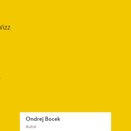
Wizz
–
Ondrej Bocek
Autor