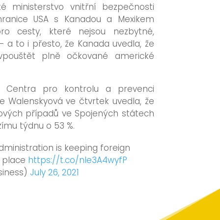
é ministerstvo vnitřní bezpečnosti
hranice USA s Kanadou a Mexikem
ro cesty, které nejsou nezbytné,
 a to i přesto, že Kanada uvedla, že
vpouštět plně očkované americké
o Centra pro kontrolu a prevenci
 Walenskyová ve čtvrtek uvedla, že
vých případů ve Spojených státech
zímu týdnu o 53 %.
dministration is keeping foreign
in place
https://t.co/nle3A4wyfP
siness)
July 26, 2021