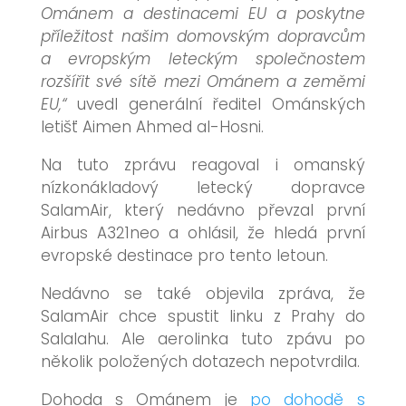
Ománem a destinacemi EU a poskytne
příležitost našim domovským dopravcům
a evropským leteckým společnostem
rozšířit své sítě mezi Ománem a zeměmi
EU,“
uvedl generální ředitel Ománských
letišť Aimen Ahmed al-Hosni.
Na tuto zprávu reagoval i omanský
nízkonákladový letecký dopravce
SalamAir, který nedávno převzal první
Airbus A321neo a ohlásil, že hledá první
evropské destinace pro tento letoun.
Nedávno se také objevila zpráva, že
SalamAir chce spustit linku z Prahy do
Salalahu. Ale aerolinka tuto zpávu po
několik položených dotazech nepotvrdila.
Dohoda s Ománem je
po dohodě s