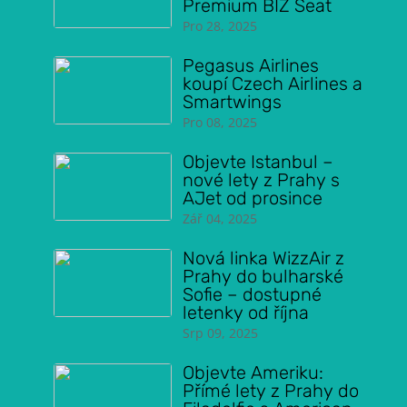
Premium BIZ Seat
Pro 28, 2025
Pegasus Airlines
koupí Czech Airlines a
Smartwings
Pro 08, 2025
Objevte Istanbul –
nové lety z Prahy s
AJet od prosince
Zář 04, 2025
Nová linka WizzAir z
Prahy do bulharské
Sofie – dostupné
letenky od října
Srp 09, 2025
Objevte Ameriku:
Přímé lety z Prahy do