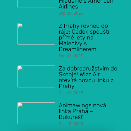
Filadelfie s American
Airlines
Srp 09, 2025
Z Prahy rovnou do
ráje: Čedok spouští
přímé lety na
Maledivy s
Dreamlinerem
Srp 02, 2025
Za dobrodružstvím do
Skopje! Wizz Air
otevírá novou linku z
Prahy
Čvc 31, 2025
Animawings nová
linka Praha –
Bukurešť
Čvc 19, 2025