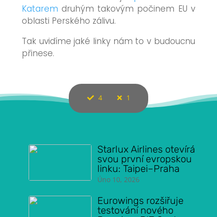
Katarem
druhým takovým počinem EU v
oblasti Perského zálivu.
Tak uvidíme jaké linky nám to v budoucnu
přinese.
4
1
Starlux Airlines otevírá
svou první evropskou
linku: Taipei–Praha
Úno 10, 2026
Eurowings rozšiřuje
testování nového