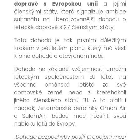
dopravě s Evropskou unií
a jejími
členskými státy, která signalizuje ambice
sultanátu na liberalizovanější dohodu o
letecké dopravě s 27 členskými státy.
Tato dohoda je tak prvním důležitým
krokem v pětiletém plánu, který má vést
k plné dohodě o otevřeném nebi.
Dohoda na základě vzájemnosti umožní
leteckým společnostem EU létat na
všechna ománská letiště ze své
domovské země nebo z kteréhokoli
jiného členského státu EU. A to platí i
naopak, že ománské aerolinky Oman Air
a SalamAir, budou moci rozšířit svou
nabídku letů do Evropy.
„Dohoda bezpochyby posílí propojení mezi