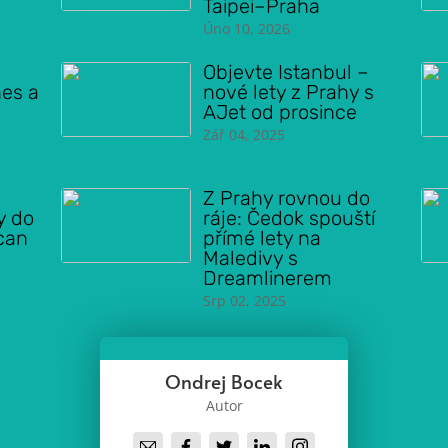
Taipei–Praha
Úno 10, 2026
Objevte Istanbul –
nes a
nové lety z Prahy s
AJet od prosince
Zář 04, 2025
Z Prahy rovnou do
y do
ráje: Čedok spouští
ican
přímé lety na
Maledivy s
Dreamlinerem
Srp 02, 2025
Ondrej Bocek
Autor