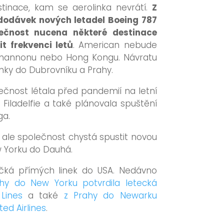
stinace, kam se aerolinka nevrátí.
Z
odávek nových letadel Boeing 787
lečnost nucena některé destinace
t frekvenci letů
. American nebude
 Shannonu nebo Hong Kongu. Návratu
linky do Dubrovníku a Prahy.
ečnost létala před pandemií na letní
 Filadelfie a také plánovala spuštění
ga.
e ale společnost chystá spustit novou
w Yorku do Dauhá.
očká přímých linek do USA. Nedávno
hy do New Yorku potvrdila letecká
Lines
a také
z Prahy do Newarku
ed Airlines
.