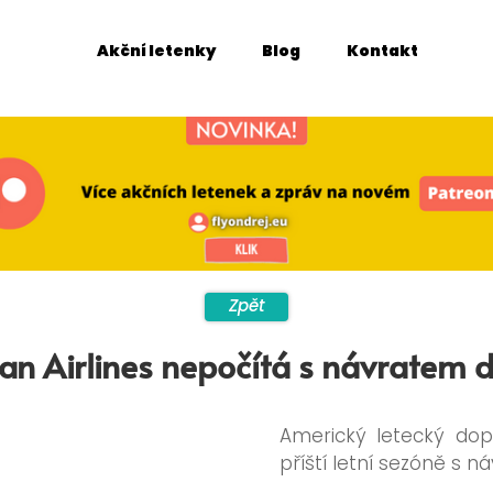
Akční letenky
Blog
Kontakt
Zpět
n Airlines nepočítá s návratem 
Americký letecký dop
příští letní sezóně s n