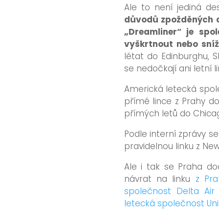
Ale to není jediná de
důvodů zpožděných d
„Dreamliner“ je spo
vyškrtnout nebo sníži
létat do Edinburghu,
se nedočkají ani letní 
Americká letecká spol
přímé lince z Prahy do
přímých letů do Chica
Podle interní zprávy s
pravidelnou linku z Ne
Ale i tak se Praha d
návrat na linku
z Pra
společnost Delta Air 
letecká společnost Unit