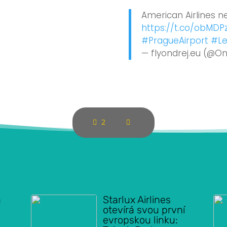
American Airlines 
https://t.co/obMDP
#PragueAirport
#Le
— flyondrej.eu (@O
2
á
Starlux Airlines
otevírá svou první
evropskou linku: