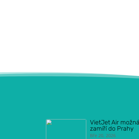
VietJet Air možn
zamíří do Prahy
Bře 20, 2026