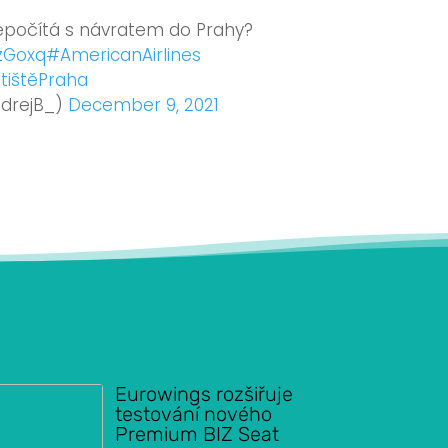
nepočítá s návratem do Prahy?
zGoxq
#AmericanAirlines
tištěPraha
ndrejB_)
December 9, 2021
Eurowings rozšiřuje
testování nového
Premium BIZ Seat