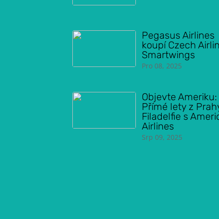
Pegasus Airlines
koupí Czech Airli
Smartwings
Pro 08, 2025
Objevte Ameriku:
Přímé lety z Prah
Filadelfie s Amer
Airlines
Srp 09, 2025