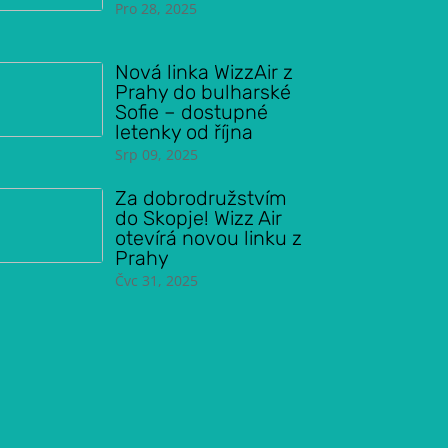
Pro 28, 2025
Nová linka WizzAir z
Prahy do bulharské
Sofie – dostupné
letenky od října
Srp 09, 2025
Za dobrodružstvím
do Skopje! Wizz Air
otevírá novou linku z
Prahy
Čvc 31, 2025