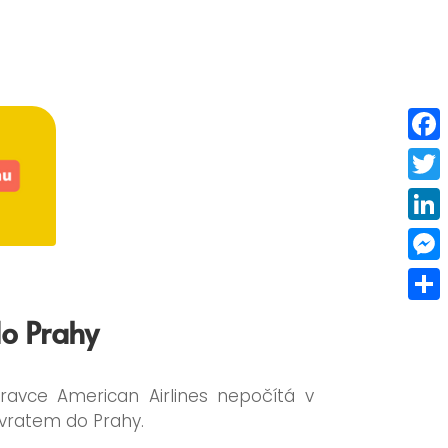
Faceb
Twitt
Linke
Mess
Share
do Prahy
ravce American Airlines nepočítá v
ávratem do Prahy.