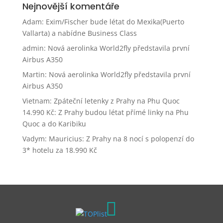
Nejnovější komentáře
Adam
:
Exim/Fischer bude létat do Mexika(Puerto
Vallarta) a nabídne Business Class
admin
:
Nová aerolinka World2fly představila první
Airbus A350
Martin
:
Nová aerolinka World2fly představila první
Airbus A350
Vietnam: Zpáteční letenky z Prahy na Phu Quoc
14.990 Kč
:
Z Prahy budou létat přímé linky na Phu
Quoc a do Karibiku
Vadym
:
Mauricius: Z Prahy na 8 nocí s polopenzí do
3* hotelu za 18.990 Kč
