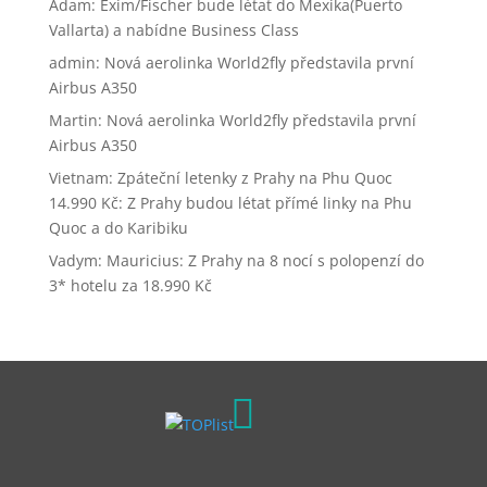
Adam
:
Exim/Fischer bude létat do Mexika(Puerto
Vallarta) a nabídne Business Class
admin
:
Nová aerolinka World2fly představila první
Airbus A350
Martin
:
Nová aerolinka World2fly představila první
Airbus A350
Vietnam: Zpáteční letenky z Prahy na Phu Quoc
14.990 Kč
:
Z Prahy budou létat přímé linky na Phu
Quoc a do Karibiku
Vadym
:
Mauricius: Z Prahy na 8 nocí s polopenzí do
3* hotelu za 18.990 Kč
