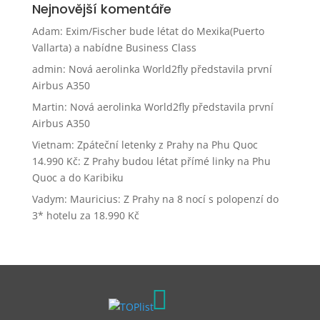
Nejnovější komentáře
Adam
:
Exim/Fischer bude létat do Mexika(Puerto
Vallarta) a nabídne Business Class
admin
:
Nová aerolinka World2fly představila první
Airbus A350
Martin
:
Nová aerolinka World2fly představila první
Airbus A350
Vietnam: Zpáteční letenky z Prahy na Phu Quoc
14.990 Kč
:
Z Prahy budou létat přímé linky na Phu
Quoc a do Karibiku
Vadym
:
Mauricius: Z Prahy na 8 nocí s polopenzí do
3* hotelu za 18.990 Kč
