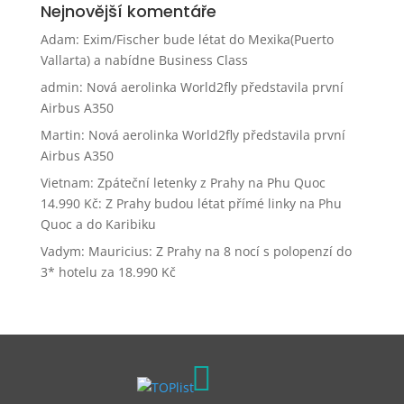
Nejnovější komentáře
Adam
:
Exim/Fischer bude létat do Mexika(Puerto
Vallarta) a nabídne Business Class
admin
:
Nová aerolinka World2fly představila první
Airbus A350
Martin
:
Nová aerolinka World2fly představila první
Airbus A350
Vietnam: Zpáteční letenky z Prahy na Phu Quoc
14.990 Kč
:
Z Prahy budou létat přímé linky na Phu
Quoc a do Karibiku
Vadym
:
Mauricius: Z Prahy na 8 nocí s polopenzí do
3* hotelu za 18.990 Kč
