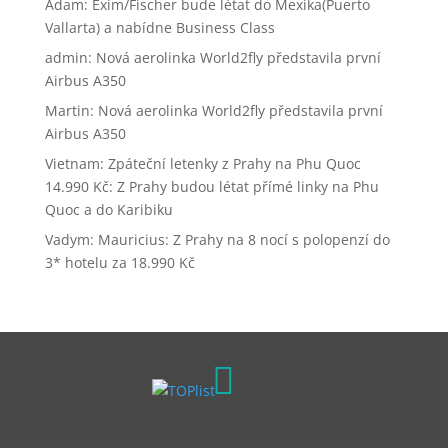
Adam
:
Exim/Fischer bude létat do Mexika(Puerto
Vallarta) a nabídne Business Class
admin
:
Nová aerolinka World2fly představila první
Airbus A350
Martin
:
Nová aerolinka World2fly představila první
Airbus A350
Vietnam: Zpáteční letenky z Prahy na Phu Quoc
14.990 Kč
:
Z Prahy budou létat přímé linky na Phu
Quoc a do Karibiku
Vadym
:
Mauricius: Z Prahy na 8 nocí s polopenzí do
3* hotelu za 18.990 Kč
