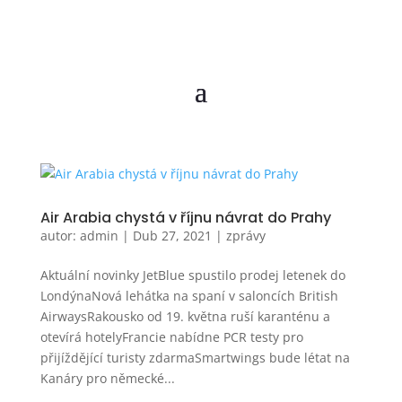
Air Arabia chystá v říjnu návrat do Prahy
autor:
admin
|
Dub 27, 2021
|
zprávy
Aktuální novinky JetBlue spustilo prodej letenek do
LondýnaNová lehátka na spaní v saloncích British
AirwaysRakousko od 19. května ruší karanténu a
otevírá hotelyFrancie nabídne PCR testy pro
přijíždějící turisty zdarmaSmartwings bude létat na
Kanáry pro německé...