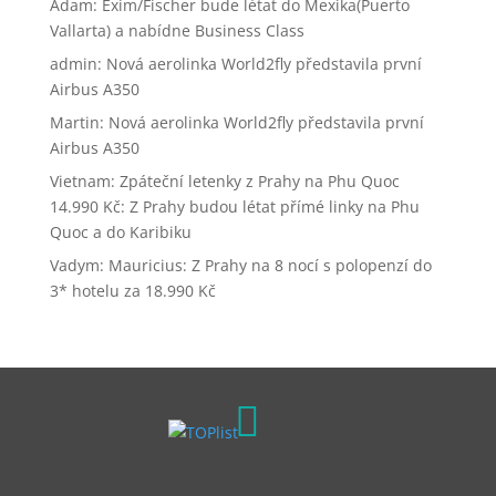
Adam
:
Exim/Fischer bude létat do Mexika(Puerto
Vallarta) a nabídne Business Class
admin
:
Nová aerolinka World2fly představila první
Airbus A350
Martin
:
Nová aerolinka World2fly představila první
Airbus A350
Vietnam: Zpáteční letenky z Prahy na Phu Quoc
14.990 Kč
:
Z Prahy budou létat přímé linky na Phu
Quoc a do Karibiku
Vadym
:
Mauricius: Z Prahy na 8 nocí s polopenzí do
3* hotelu za 18.990 Kč
