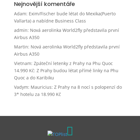
Nejnovější komentáře
Adam
:
Exim/Fischer bude létat do Mexika(Puerto
Vallarta) a nabídne Business Class
admin
:
Nová aerolinka World2fly představila první
Airbus A350
Martin
:
Nová aerolinka World2fly představila první
Airbus A350
Vietnam: Zpáteční letenky z Prahy na Phu Quoc
14.990 Kč
:
Z Prahy budou létat přímé linky na Phu
Quoc a do Karibiku
Vadym
:
Mauricius: Z Prahy na 8 nocí s polopenzí do
3* hotelu za 18.990 Kč
