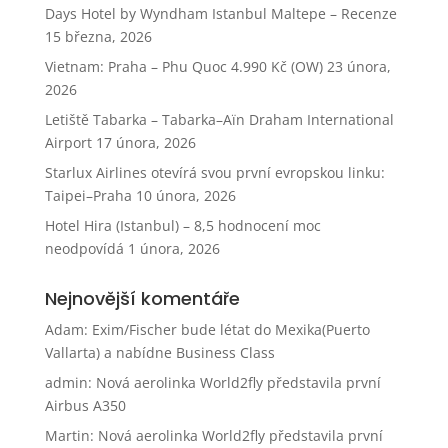
Days Hotel by Wyndham Istanbul Maltepe – Recenze
15 března, 2026
Vietnam: Praha – Phu Quoc 4.990 Kč (OW)
23 února,
2026
Letiště Tabarka – Tabarka–Aïn Draham International
Airport
17 února, 2026
Starlux Airlines otevírá svou první evropskou linku:
Taipei–Praha
10 února, 2026
Hotel Hira (Istanbul) – 8,5 hodnocení moc
neodpovídá
1 února, 2026
Nejnovější komentáře
Adam
:
Exim/Fischer bude létat do Mexika(Puerto
Vallarta) a nabídne Business Class
admin
:
Nová aerolinka World2fly představila první
Airbus A350
Martin
:
Nová aerolinka World2fly představila první