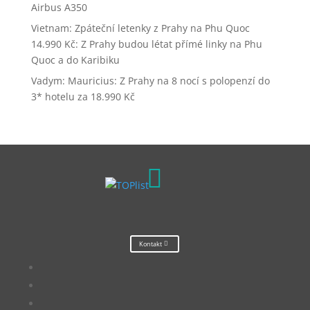
Airbus A350
Vietnam: Zpáteční letenky z Prahy na Phu Quoc
14.990 Kč
:
Z Prahy budou létat přímé linky na Phu
Quoc a do Karibiku
Vadym
:
Mauricius: Z Prahy na 8 nocí s polopenzí do
3* hotelu za 18.990 Kč

Kontakt