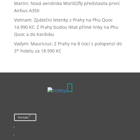
Martin
:
Nová aerolinka World2fly představila první
Airbus A350
Vietnam: Zpáteční letenky z Prahy na Phu Quoc
14.990 Kč
:
Z Prahy budou létat přímé linky na Phu
Quoc a do Karibiku
Vadym
:
Mauricius: Z Prahy na 8 nocí s polopenzí do
3* hotelu za 18.990 Kč

Kontakt