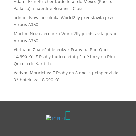
Adam
:
Exim/Fischer bude létat do Mexika(Puerto
Vallarta) a nabídne Business Class
admin
:
Nová aerolinka World2fly představila první
Airbus A350
Martin
:
Nová aerolinka World2fly představila první
Airbus A350
Vietnam: Zpáteční letenky z Prahy na Phu Quoc
14.990 Kč
:
Z Prahy budou létat přímé linky na Phu
Quoc a do Karibiku
Vadym
:
Mauricius: Z Prahy na 8 nocí s polopenzí do
3* hotelu za 18.990 Kč
