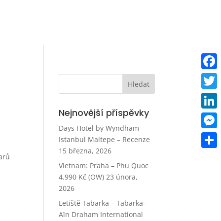
Faceb
Twitt
Nejnovější příspěvky
Linke
Days Hotel by Wyndham
Mess
Istanbul Maltepe – Recenze
15 března, 2026
Share
barů
Vietnam: Praha – Phu Quoc
4.990 Kč (OW)
23 února,
2026
Letiště Tabarka – Tabarka–
Aïn Draham International