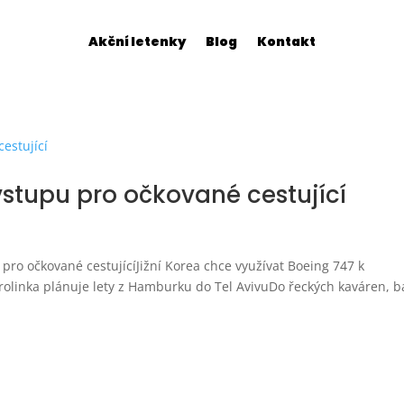
Akční letenky
Blog
Kontakt
stupu pro očkované cestující
pro očkované cestujícíJižní Korea chce využívat Boeing 747 k
aerolinka plánuje lety z Hamburku do Tel AvivuDo řeckých kaváren, 