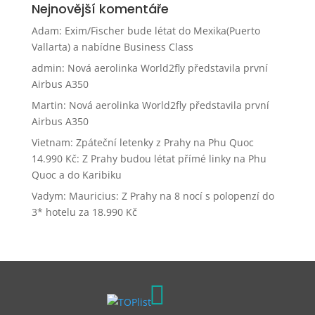
Nejnovější komentáře
Adam
:
Exim/Fischer bude létat do Mexika(Puerto
Vallarta) a nabídne Business Class
admin
:
Nová aerolinka World2fly představila první
Airbus A350
Martin
:
Nová aerolinka World2fly představila první
Airbus A350
Vietnam: Zpáteční letenky z Prahy na Phu Quoc
14.990 Kč
:
Z Prahy budou létat přímé linky na Phu
Quoc a do Karibiku
Vadym
:
Mauricius: Z Prahy na 8 nocí s polopenzí do
3* hotelu za 18.990 Kč
