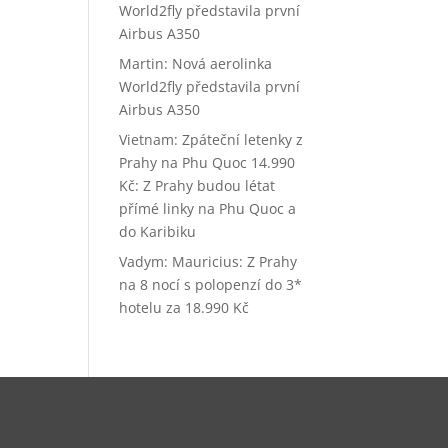
World2fly představila první
Airbus A350
Martin
:
Nová aerolinka
World2fly představila první
Airbus A350
Vietnam: Zpáteční letenky z
Prahy na Phu Quoc 14.990
Kč
:
Z Prahy budou létat
přímé linky na Phu Quoc a
do Karibiku
Vadym
:
Mauricius: Z Prahy
na 8 nocí s polopenzí do 3*
hotelu za 18.990 Kč