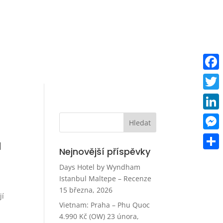
Faceb
Twitt
Linke
Mess
u
Nejnovější příspěvky
Share
Days Hotel by Wyndham
Istanbul Maltepe – Recenze
15 března, 2026
jí
Vietnam: Praha – Phu Quoc
4.990 Kč (OW)
23 února,