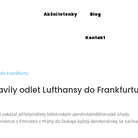
Akční letenky
Blog
Kontakt
vily odlet Lufthansy do Frankfurt
tví zakázal přílety/odlety běloruským aerolinkámBěloruské úřady
ervence s Emirates z Prahy do Dubaje každý denAerolinky se začína