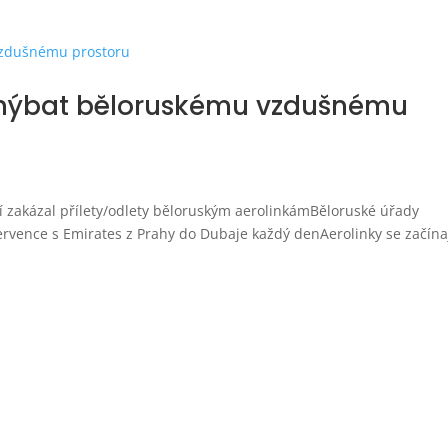
vyhýbat běloruskému vzdušnému
tví zakázal přílety/odlety běloruským aerolinkámBěloruské úřady
ervence s Emirates z Prahy do Dubaje každý denAerolinky se začína