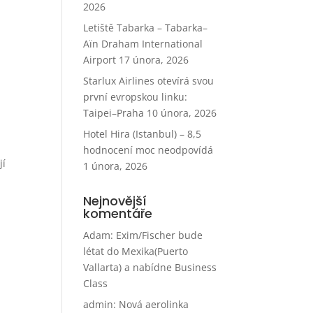
2026
Letiště Tabarka – Tabarka–
Aïn Draham International
Airport
17 února, 2026
Starlux Airlines otevírá svou
první evropskou linku:
Taipei–Praha
10 února, 2026
Hotel Hira (Istanbul) – 8,5
hodnocení moc neodpovídá
jí
1 února, 2026
Nejnovější
komentáře
Adam
:
Exim/Fischer bude
létat do Mexika(Puerto
Vallarta) a nabídne Business
Class
admin
:
Nová aerolinka