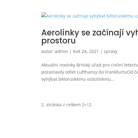
Aerolinky se začínají 
prostoru
autor:
admin
|
Kvě 24, 2021
|
zprávy
Aktuální novinky Britský úřad pro civilní letec
pozastavily odlet Lufthansy do FrankfurtuOd č
vyhýbat běloruskému vzdušnému...
2. stránka z celkem 2
«
1
2