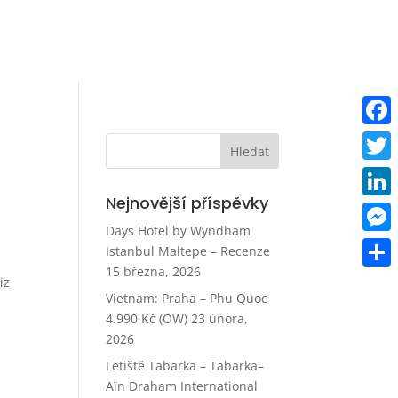
Faceb
Twitt
Nejnovější příspěvky
Linke
Days Hotel by Wyndham
Mess
Istanbul Maltepe – Recenze
15 března, 2026
Share
iz
Vietnam: Praha – Phu Quoc
4.990 Kč (OW)
23 února,
2026
Letiště Tabarka – Tabarka–
Aïn Draham International