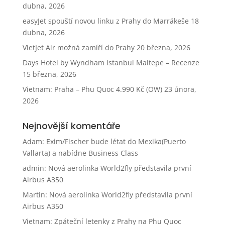
dubna, 2026
easyJet spouští novou linku z Prahy do Marrákeše
18
dubna, 2026
VietJet Air možná zamíří do Prahy
20 března, 2026
Days Hotel by Wyndham Istanbul Maltepe – Recenze
15 března, 2026
Vietnam: Praha – Phu Quoc 4.990 Kč (OW)
23 února,
2026
Nejnovější komentáře
Adam
:
Exim/Fischer bude létat do Mexika(Puerto
Vallarta) a nabídne Business Class
admin
:
Nová aerolinka World2fly představila první
Airbus A350
Martin
:
Nová aerolinka World2fly představila první
Airbus A350
Vietnam: Zpáteční letenky z Prahy na Phu Quoc