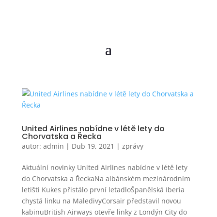
United Airlines nabídne v létě lety do
Chorvatska a Řecka
autor:
admin
|
Dub 19, 2021
|
zprávy
Aktuální novinky United Airlines nabídne v létě lety
do Chorvatska a ŘeckaNa albánském mezinárodním
letišti Kukes přistálo první letadloŠpanělská Iberia
chystá linku na MaledivyCorsair představil novou
kabinuBritish Airways otevře linky z Londýn City do