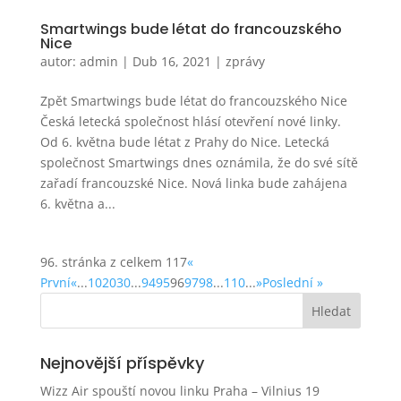
Smartwings bude létat do francouzského
Nice
autor:
admin
|
Dub 16, 2021
|
zprávy
Zpět Smartwings bude létat do francouzského Nice
Česká letecká společnost hlásí otevření nové linky.
Od 6. května bude létat z Prahy do Nice. Letecká
společnost Smartwings dnes oznámila, že do své sítě
zařadí francouzské Nice. Nová linka bude zahájena
6. května a...
96. stránka z celkem 117
«
První
«
...
10
20
30
...
94
95
96
97
98
...
110
...
»
Poslední »
Nejnovější příspěvky
Wizz Air spouští novou linku Praha – Vilnius
19