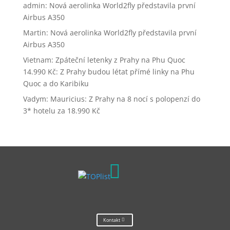
admin
:
Nová aerolinka World2fly představila první
Airbus A350
Martin
:
Nová aerolinka World2fly představila první
Airbus A350
Vietnam: Zpáteční letenky z Prahy na Phu Quoc
14.990 Kč
:
Z Prahy budou létat přímé linky na Phu
Quoc a do Karibiku
Vadym
:
Mauricius: Z Prahy na 8 nocí s polopenzí do
3* hotelu za 18.990 Kč

Kontakt