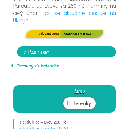
Pardubic do Lvova za 280 Kč. Termíny na
celý únor.
Jak se aktuálně cestuje na
Ukrajinu.
PŮJČENÍ AUTA
REZERVACE UBYTKA
z Pardubic
Termíny viz kalendář
Lvov
Letenky
Pardubice – Lvov 280 Kč
pic.twitter.com/SpsJSkQ8v4