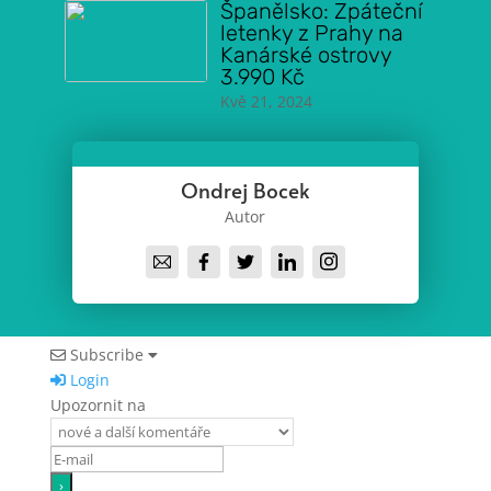
Španělsko: Zpáteční
letenky z Prahy na
Kanárské ostrovy
3.990 Kč
Kvě 21, 2024
Ondrej Bocek
Autor
Subscribe
Login
Upozornit na