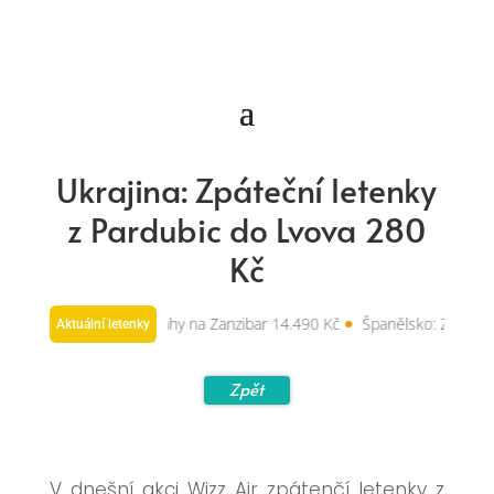
Ukrajina: Zpáteční letenky
z Pardubic do Lvova 280
Kč
: Zpáteční letenky z Prahy na Zanzibar 14.490 Kč
Španělsko: Zpáteční l
Aktuální letenky
Zpět
V dnešní akci Wizz Air zpátenčí letenky z