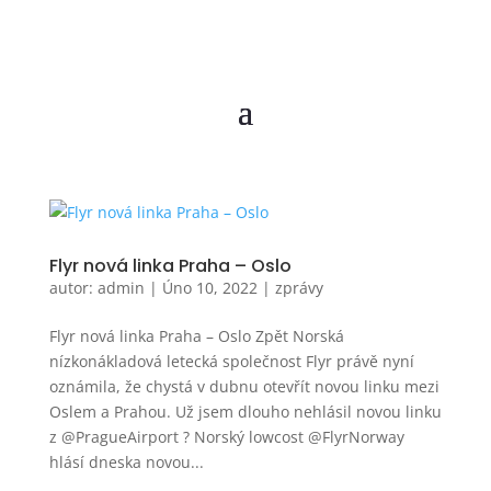
Flyr nová linka Praha – Oslo
autor:
admin
|
Úno 10, 2022
|
zprávy
Flyr nová linka Praha – Oslo Zpět Norská
nízkonákladová letecká společnost Flyr právě nyní
oznámila, že chystá v dubnu otevřít novou linku mezi
Oslem a Prahou. Už jsem dlouho nehlásil novou linku
z @PragueAirport ? Norský lowcost @FlyrNorway
hlásí dneska novou...