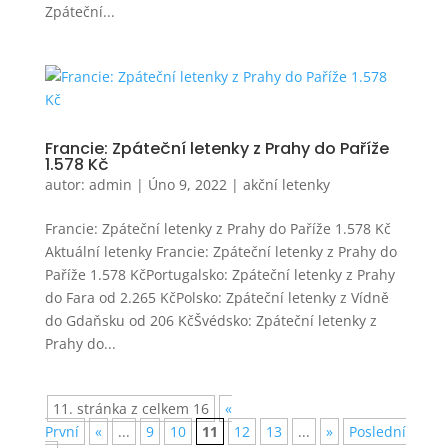
Zpáteční...
Francie: Zpáteční letenky z Prahy do Paříže
1.578 Kč
autor:
admin
|
Úno 9, 2022
|
akční letenky
Francie: Zpáteční letenky z Prahy do Paříže 1.578 Kč
Aktuální letenky Francie: Zpáteční letenky z Prahy do
Paříže 1.578 KčPortugalsko: Zpáteční letenky z Prahy
do Fara od 2.265 KčPolsko: Zpáteční letenky z Vídně
do Gdaňsku od 206 KčŠvédsko: Zpáteční letenky z
Prahy do...
11. stránka z celkem 16
«
První
«
...
9
10
11
12
13
...
»
Poslední