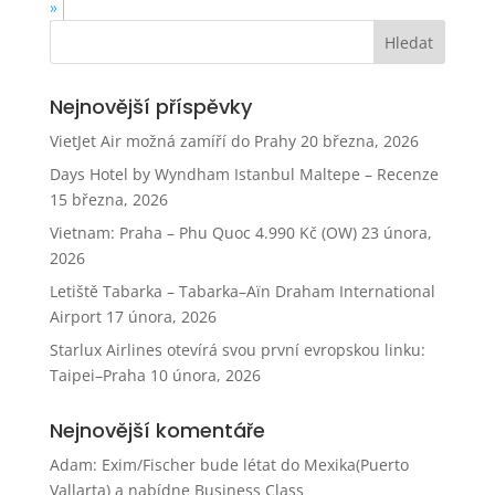
»
Nejnovější příspěvky
VietJet Air možná zamíří do Prahy
20 března, 2026
Days Hotel by Wyndham Istanbul Maltepe – Recenze
15 března, 2026
Vietnam: Praha – Phu Quoc 4.990 Kč (OW)
23 února,
2026
Letiště Tabarka – Tabarka–Aïn Draham International
Airport
17 února, 2026
Starlux Airlines otevírá svou první evropskou linku:
Taipei–Praha
10 února, 2026
Nejnovější komentáře
Adam
:
Exim/Fischer bude létat do Mexika(Puerto
Vallarta) a nabídne Business Class