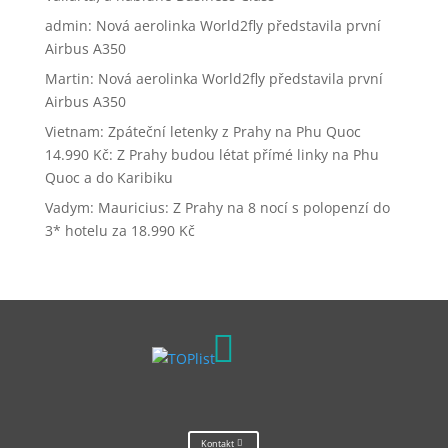
admin
:
Nová aerolinka World2fly představila první
Airbus A350
Martin
:
Nová aerolinka World2fly představila první
Airbus A350
Vietnam: Zpáteční letenky z Prahy na Phu Quoc
14.990 Kč
:
Z Prahy budou létat přímé linky na Phu
Quoc a do Karibiku
Vadym
:
Mauricius: Z Prahy na 8 nocí s polopenzí do
3* hotelu za 18.990 Kč

Kontakt