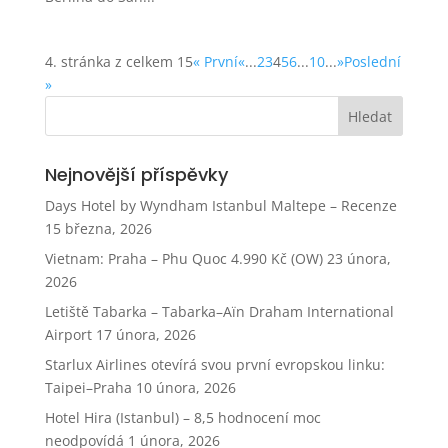
4. stránka z celkem 15
« První
«
...
2
3
4
5
6
...
10
...
»
Poslední
»
Nejnovější příspěvky
Days Hotel by Wyndham Istanbul Maltepe – Recenze
15 března, 2026
Vietnam: Praha – Phu Quoc 4.990 Kč (OW)
23 února,
2026
Letiště Tabarka – Tabarka–Aïn Draham International
Airport
17 února, 2026
Starlux Airlines otevírá svou první evropskou linku:
Taipei–Praha
10 února, 2026
Hotel Hira (Istanbul) – 8,5 hodnocení moc
neodpovídá
1 února, 2026