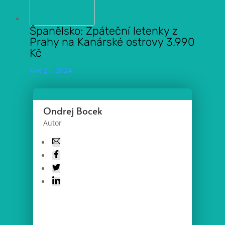
Španělsko: Zpáteční letenky z
Prahy na Kanárské ostrovy 3.990
Kč
Kvě 21, 2024
Ondrej Bocek
Autor