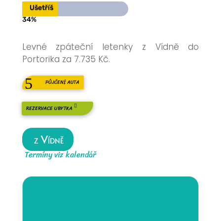
Ušetříš
34%
Levné zpáteční letenky z Vídně do
Portorika za 7.735 Kč.
PŮJČENÍ AUTA
REZERVACE UBYTKA
z Vídně
Termíny viz kalendář