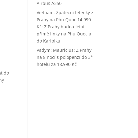
Airbus A350
Vietnam: Zpáteční letenky z
Prahy na Phu Quoc 14.990
Kč
:
Z Prahy budou létat
přímé linky na Phu Quoc a
do Karibiku
Vadym
:
Mauricius: Z Prahy
na 8 nocí s polopenzí do 3*
hotelu za 18.990 Kč
at do
hy