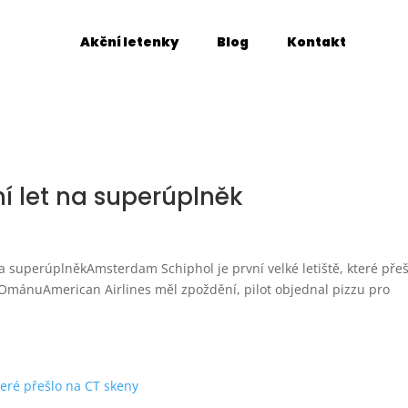
Akční letenky
Blog
Kontakt
í let na superúplněk
na superúplněkAmsterdam Schiphol je první velké letiště, které přeš
 OmánuAmerican Airlines měl zpoždění, pilot objednal pizzu pro