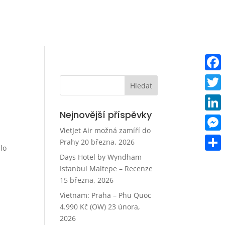
Faceb
Twitt
Nejnovější příspěvky
Linke
VietJet Air možná zamíří do
Mess
Prahy
20 března, 2026
lo
Days Hotel by Wyndham
Share
Istanbul Maltepe – Recenze
15 března, 2026
Vietnam: Praha – Phu Quoc
4.990 Kč (OW)
23 února,
2026