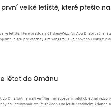
rvní velké letiště, které přešlo na
elké letiště, které přešlo na CT skenyWizz Air Abu Dhabi začne lét
bjednal pizzu pro všechnyLumiwings zrušil plánovanou linku z Pra
ne létat do Ománu
at do OmánuAmerican Airlines měl zpoždění, pilot objednal pizzu 
ahy do ForliRyanair otevře základnu na letišti Stockholm ArlandaD