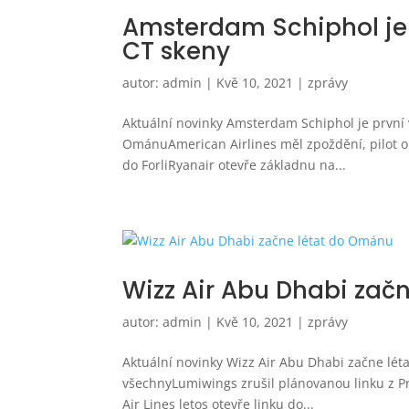
Amsterdam Schiphol je p
CT skeny
autor:
admin
|
Kvě 10, 2021
|
zprávy
Aktuální novinky Amsterdam Schiphol je první v
OmánuAmerican Airlines měl zpoždění, pilot o
do ForliRyanair otevře základnu na...
Wizz Air Abu Dhabi zač
autor:
admin
|
Kvě 10, 2021
|
zprávy
Aktuální novinky Wizz Air Abu Dhabi začne lét
všechnyLumiwings zrušil plánovanou linku z Pr
Air Lines letos otevře linku do...