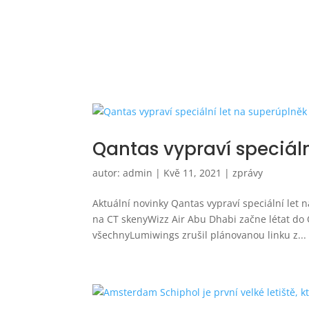
Qantas vypraví speciáln
autor:
admin
|
Kvě 11, 2021
|
zprávy
Aktuální novinky Qantas vypraví speciální let 
na CT skenyWizz Air Abu Dhabi začne létat do
všechnyLumiwings zrušil plánovanou linku z...