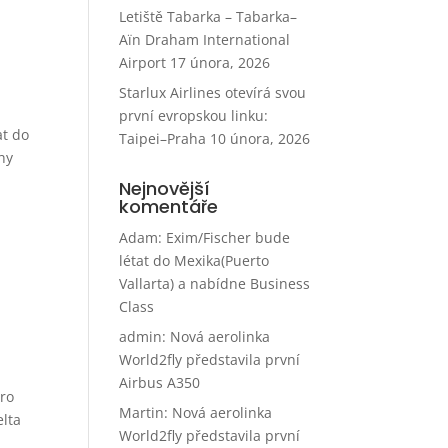
Letiště Tabarka – Tabarka–
Aïn Draham International
Airport
17 února, 2026
Starlux Airlines otevírá svou
první evropskou linku:
at do
Taipei–Praha
10 února, 2026
hy
Nejnovější
komentáře
Adam
:
Exim/Fischer bude
létat do Mexika(Puerto
Vallarta) a nabídne Business
Class
admin
:
Nová aerolinka
World2fly představila první
Airbus A350
pro
Martin
:
Nová aerolinka
elta
World2fly představila první