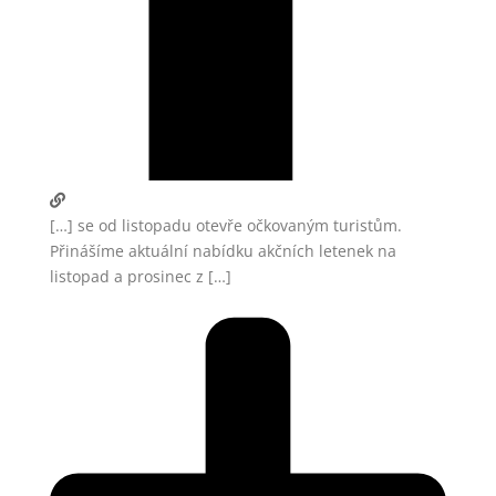
[…] se od listopadu otevře očkovaným turistům.
Přinášíme aktuální nabídku akčních letenek na
listopad a prosinec z […]