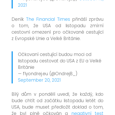
2021
Deník
The Financial Times
přináší zprávu
o tom, že USA od listopadu zmírní
cestovní omezení pro očkované cestující
z Evropské Unie a Velké Británie.
Očkovaní cestující budou moci od
listopadu cestovat do USA z EU a Velké
Británie
— flyondrej.eu (@OndrejB_)
September 20, 2021
Bílý dům v pondělí uvedl, že každý, kdo
bude chtít od začátku listopadu letět do
USA, bude muset předložit doklad o tom,
že byl plně očkován a
negativní test