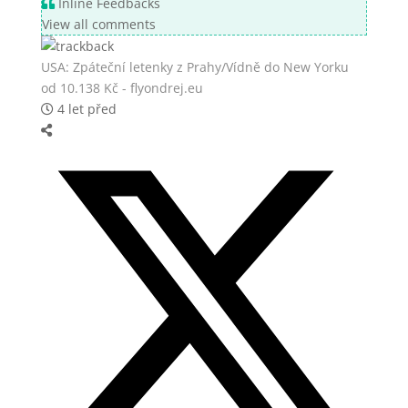
Inline Feedbacks
View all comments
USA: Zpáteční letenky z Prahy/Vídně do New Yorku
od 10.138 Kč - flyondrej.eu
4 let před