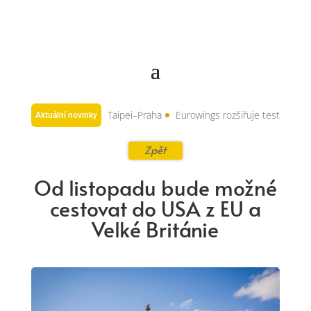
rvní evropskou linku: Taipei–Praha
Eurowings rozšiřuje testování nové
Aktuální novinky
Zpět
Od listopadu bude možné
cestovat do USA z EU a
Velké Británie