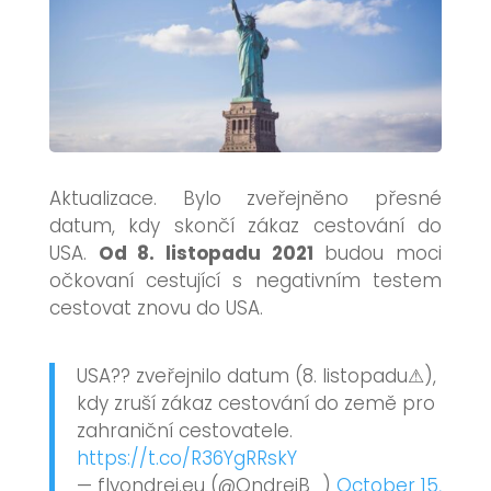
Aktualizace. Bylo zveřejněno přesné
datum, kdy skončí zákaz cestování do
USA.
Od 8. listopadu 2021
budou moci
očkovaní cestující s negativním testem
cestovat znovu do USA.
USA?? zveřejnilo datum (8. listopadu⚠),
kdy zruší zákaz cestování do země pro
zahraniční cestovatele.
https://t.co/R36YgRRskY
— flyondrej.eu (@OndrejB_)
October 15,