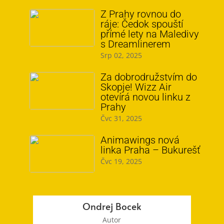
Z Prahy rovnou do
ráje: Čedok spouští
přímé lety na Maledivy
s Dreamlinerem
Srp 02, 2025
Za dobrodružstvím do
Skopje! Wizz Air
otevírá novou linku z
Prahy
Čvc 31, 2025
Animawings nová
linka Praha – Bukurešť
Čvc 19, 2025
Ondrej Bocek
Autor