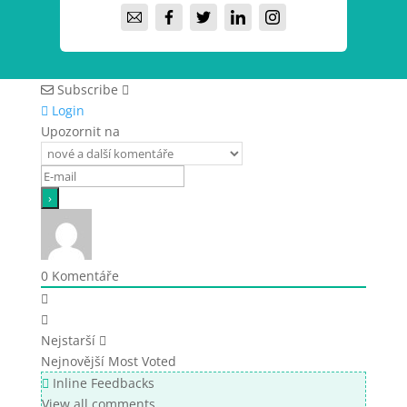
Subscribe
Login
Upozornit na
0
Komentáře
Nejstarší
Nejnovější
Most Voted
Inline Feedbacks
View all comments