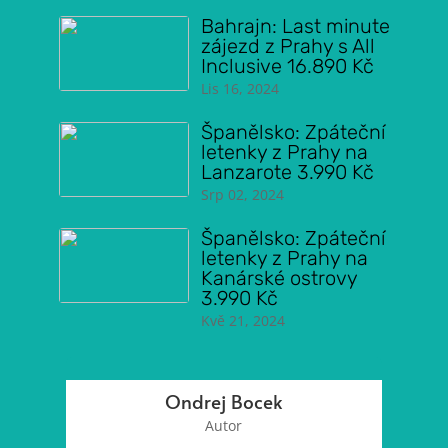
Bahrajn: Last minute
zájezd z Prahy s All
Inclusive 16.890 Kč
Lis 16, 2024
Španělsko: Zpáteční
letenky z Prahy na
Lanzarote 3.990 Kč
Srp 02, 2024
Španělsko: Zpáteční
letenky z Prahy na
Kanárské ostrovy
3.990 Kč
Kvě 21, 2024
Ondrej Bocek
Autor