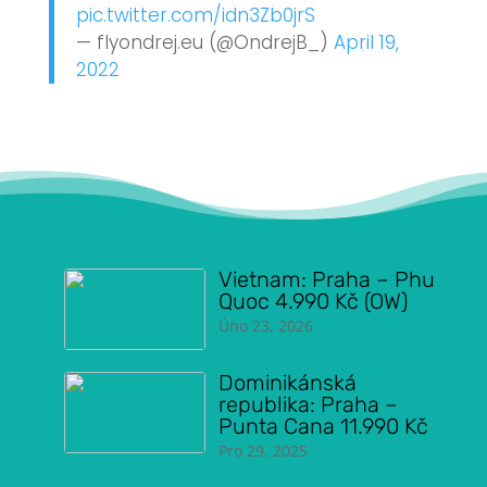
pic.twitter.com/idn3Zb0jrS
— flyondrej.eu (@OndrejB_)
April 19,
2022
Vietnam: Praha – Phu
Quoc 4.990 Kč (OW)
Úno 23, 2026
Dominikánská
republika: Praha –
Punta Cana 11.990 Kč
Pro 29, 2025