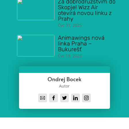
Za dobrodružstvím do
Skopje! Wizz Air
otevírá novou linku z
Prahy
Čvc 31, 2025
Animawings nová
linka Praha –
Bukurešť
Čvc 19, 2025
Ondrej Bocek
Autor