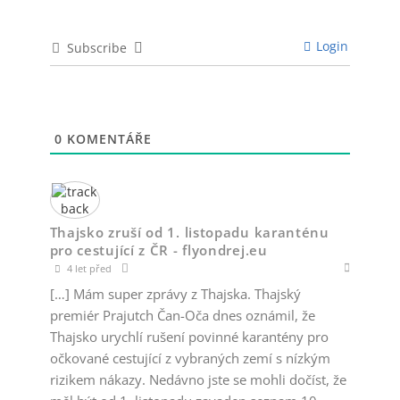
Login
Subscribe
0
KOMENTÁŘE
Thajsko zruší od 1. listopadu karanténu
pro cestující z ČR - flyondrej.eu
4 let před
[…] Mám super zprávy z Thajska. Thajský
premiér Prajutch Čan-Oča dnes oznámil, že
Thajsko urychlí rušení povinné karantény pro
očkované cestující z vybraných zemí s nízkým
rizikem nákazy. Nedávno jste se mohli dočíst, že