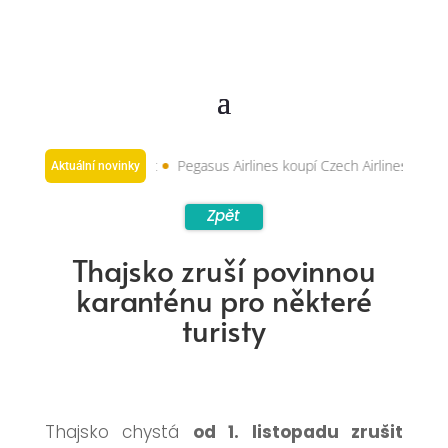
ového Premium BIZ Seat
Pegasus Airlines koupí Czech Airlines a Smart
Aktuální novinky
Zpět
Thajsko zruší povinnou
karanténu pro některé
turisty
Thajsko chystá
od 1. listopadu zrušit