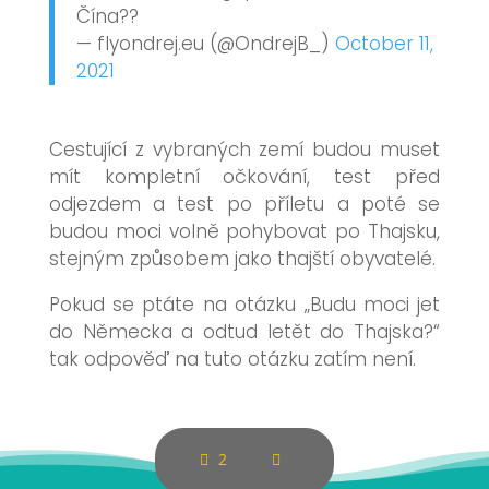
Čína??
— flyondrej.eu (@OndrejB_)
October 11,
2021
Cestující z vybraných zemí budou muset
mít kompletní očkování, test před
odjezdem a test po příletu a poté se
budou moci volně pohybovat po Thajsku,
stejným způsobem jako thajští obyvatelé.
Pokud se ptáte na otázku „Budu moci jet
do Německa a odtud letět do Thajska?“
tak odpověď na tuto otázku zatím není.
2