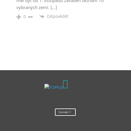
měl být od 1. listopadu zavaden seznam 10
vybraných zemí. […]
Odpovědět
0

Kontakt