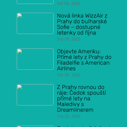
Zář 04, 2025
Nová linka WizzAir z
Prahy do bulharské
Sofie – dostupné
letenky od října
Srp 09, 2025
Objevte Ameriku:
Přímé lety z Prahy do
Filadelfie s American
Airlines
Srp 09, 2025
Z Prahy rovnou do
ráje: Čedok spouští
přímé lety na
Maledivy s
Dreamlinerem
Srp 02, 2025