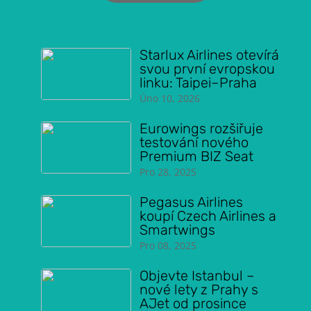
Starlux Airlines otevírá
svou první evropskou
linku: Taipei–Praha
Úno 10, 2026
Eurowings rozšiřuje
testování nového
Premium BIZ Seat
Pro 28, 2025
Pegasus Airlines
koupí Czech Airlines a
Smartwings
Pro 08, 2025
Objevte Istanbul –
nové lety z Prahy s
AJet od prosince