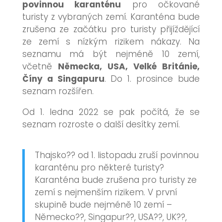
povinnou karanténu
pro očkované
turisty z vybraných zemí. Karanténa bude
zrušena ze začátku pro turisty přijíždějící
ze zemí s nízkým rizikem nákazy. Na
seznamu má být nejméně 10 zemí,
včetně
Německa, USA, Velké Británie,
Číny a Singapuru
. Do 1. prosince bude
seznam rozšířen.
Od 1. ledna 2022 se pak počítá, že se
seznam rozroste o další desítky zemí.
Thajsko?? od 1. listopadu zruší povinnou
karanténu pro některé turisty?
Karanténa bude zrušena pro turisty ze
zemí s nejmenším rizikem. V první
skupině bude nejméně 10 zemí –
Německo??, Singapur??, USA??, UK??,