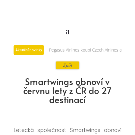
ého Premium BIZ Seat
Pegasus Airlines koupí Czech Airlines a Smartwi
Aktuální novinky
Zpět
Smartwings obnoví v
červnu lety z ČR do 27
destinací
Letecká společnost Smartwings obnoví