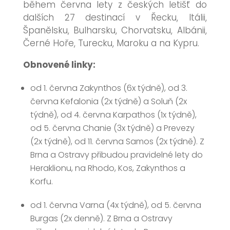
během června lety z českých letišť do
dalších 27 destinací v Řecku, Itálii,
Španělsku, Bulharsku, Chorvatsku, Albánii,
Černé Hoře, Turecku, Maroku a na Kypru.
Obnovené linky:
od 1. června Zakynthos (6x týdně), od 3.
června Kefalonia (2x týdně) a Soluň (2x
týdně), od 4. června Karpathos (1x týdně),
od 5. června Chanie (3x týdně) a Prevezy
(2x týdně), od 11. června Samos (2x týdně). Z
Brna a Ostravy přibudou pravidelné lety do
Heraklionu, na Rhodo, Kos, Zakynthos a
Korfu.
od 1. června Varna (4x týdně), od 5. června
Burgas (2x denně). Z Brna a Ostravy